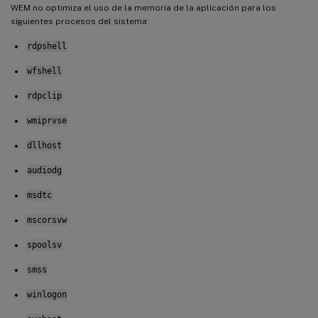
WEM no optimiza el uso de la memoria de la aplicación para los
siguientes procesos del sistema:
rdpshell
wfshell
rdpclip
wmiprvse
dllhost
audiodg
msdtc
mscorsvw
spoolsv
smss
winlogon