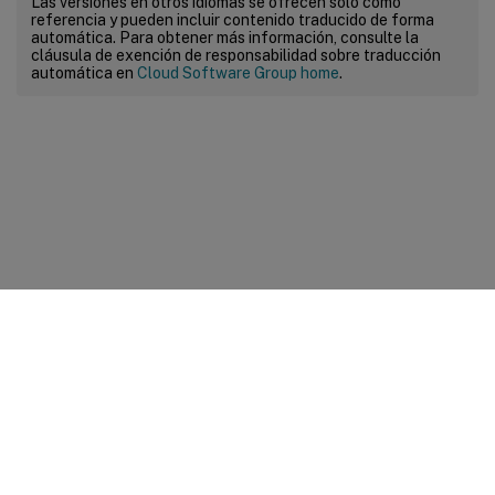
Las versiones en otros idiomas se ofrecen solo como
referencia y pueden incluir contenido traducido de forma
automática. Para obtener más información, consulte la
cláusula de exención de responsabilidad sobre traducción
automática en
Cloud Software Group home
.
Comentarios sobre el sitio
Sus opciones de privacidad
Condiciones legales y de
privacidad
Preferencias de cookies
docs.cloud.com
© 1999-
2026
Cloud Software Group, Inc. All rights reserved.