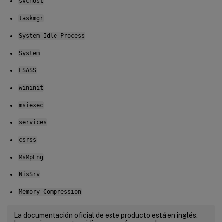
svchost
taskmgr
System Idle Process
System
LSASS
wininit
msiexec
services
csrss
MsMpEng
NisSrv
Memory Compression
La documentación oficial de este producto está en inglés.