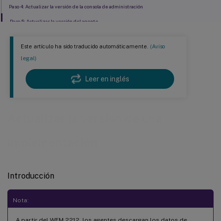
Paso 4: Actualizar la versión de la consola de administración
Paso 5: Actualizar la versión del agente
Este artículo ha sido traducido automáticamente.
(Aviso
legal)
Leer en inglés
Actualizar la versión de una
implementación
Introducción
Nota:
A partir del WEM 2212, los agentes descargan los datos de