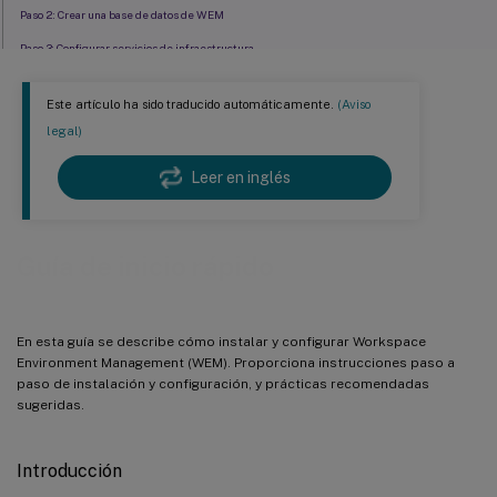
Paso 2: Crear una base de datos de WEM
Paso 3: Configurar servicios de infraestructura
Paso 4: Instalar la consola de administración
Este artículo ha sido traducido automáticamente.
(Aviso
Paso 5: Definir conjuntos de configuraciones
legal)
Paso 6: Agregar la plantilla de directiva de grupo (opcional)
Leer en inglés
Paso 7: Instalar el agente
Paso 8: Agregar el agente al conjunto de configuraciones creado
Guía de inicio rápido
En esta guía se describe cómo instalar y configurar Workspace
Environment Management (WEM). Proporciona instrucciones paso a
paso de instalación y configuración, y prácticas recomendadas
sugeridas.
Introducción