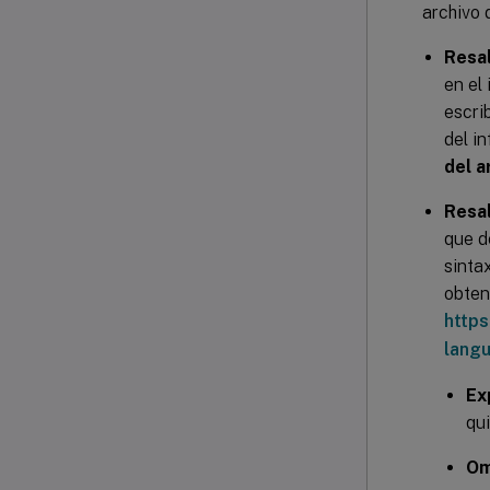
archivo d
Resal
en el
escri
del i
del a
Resal
que d
sinta
obten
https
lang
Ex
qui
Om