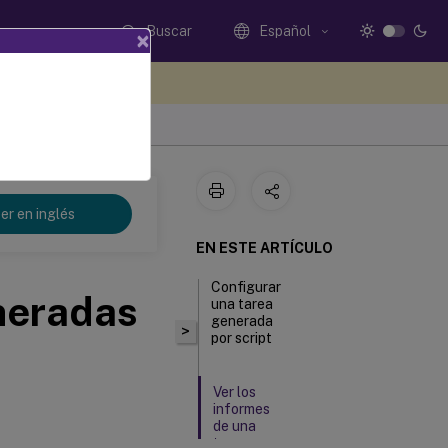
Buscar
Español
×
e sus comentarios aquí
t 2311
er en inglés
EN ESTE ARTÍCULO
Configurar
neradas
una tarea
generada
>
por script
Ver los
informes
de una
tarea