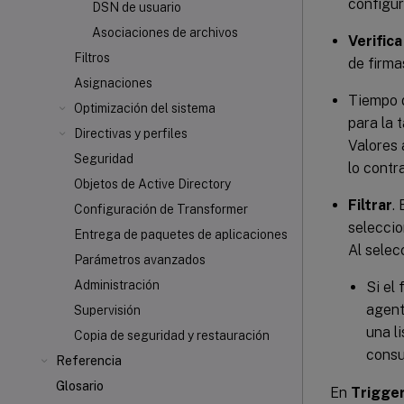
configur
DSN de usuario
Asociaciones de archivos
Verifica
Filtros
de firma
Asignaciones
Tiempo 
Optimización del sistema
para la 
Directivas y perfiles
Valores 
Seguridad
lo contr
Objetos de Active Directory
Filtrar
.
Configuración de Transformer
seleccio
Entrega de paquetes de aplicaciones
Al selec
Parámetros avanzados
Administración
Si el
agent
Supervisión
una l
Copia de seguridad y restauración
consu
Referencia
Glosario
En
Trigge