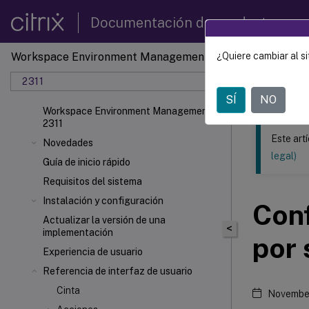
Documentación de productos
Workspace Environment Management
¿Quiere cambiar al si
Este contenid
2311
Gestió
SÍ
NO
Workspace Environment Management
2311
Este art
Novedades
legal)
Guía de inicio rápido
Requisitos del sistema
Instalación y configuración
Conf
Actualizar la versión de una
<
implementación
por 
Experiencia de usuario
Referencia de interfaz de usuario
Cinta
Novembe