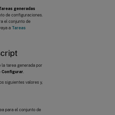
generada
por script
Tareas generadas
nto de configuraciones.
ra el conjunto de
 vaya a
Tareas
cript
e la tarea generada por
e
Configurar
.
los siguientes valores y,
area para el conjunto de