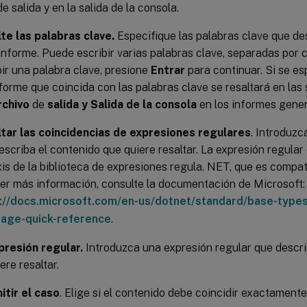
e salida y en la salida de la consola.
te las palabras clave.
Especifique las palabras clave que d
 informe. Puede escribir varias palabras clave, separadas por
bir una palabra clave, presione
Entrar
para continuar. Si se es
nforme que coincida con las palabras clave se resaltará en la
rchivo
de
salida y Salida de la consola
en los informes gene
tar las coincidencias de expresiones regulares
. Introduzc
escriba el contenido que quiere resaltar. La expresión regular
xis de la biblioteca de expresiones regula. NET, que es compa
er más información, consulte la documentación de Microsoft:
://docs.microsoft.com/en-us/dotnet/standard/base-types
uage-quick-reference
.
presión regular.
Introduzca una expresión regular que descri
ere resaltar.
itir el caso
. Elige si el contenido debe coincidir exactamente