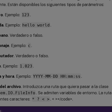
te. Están disponibles los siguientes tipos de parámetros:
ro
. Ejemplo:
123
.
da
. Ejemplo:
hello world
.
eano
. Verdadero o falso.
onaje
. Ejemplo:
c
.
utador
. Verdadero o falso.
e
. Ejemplo:
1.023
.
 y hora
. Ejemplo:
YYYY-MM-DD HH:mm:ss
.
del archivo
. Introduzca una ruta que quiera pasar a la clase
tem.IO.FileInfo
. Se admiten variables de entorno. La ruta
entes caracteres:
* ? < >
. < ></code>.
A: