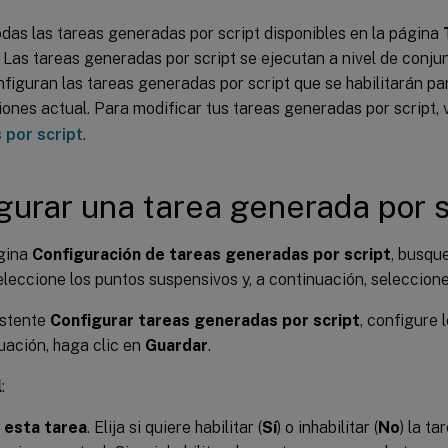
das las tareas generadas por script disponibles en la página
. Las tareas generadas por script se ejecutan a nivel de conju
nfiguran las tareas generadas por script que se habilitarán pa
ones actual. Para modificar tus tareas generadas por script,
 por script
.
gurar una tarea generada por s
ágina
Configuración de tareas generadas por script
, busqu
seleccione los puntos suspensivos y, a continuación, seleccion
istente
Configurar tareas generadas por script
, configure 
uación, haga clic en
Guardar
.
l
:
e esta tarea
. Elija si quiere habilitar (
Sí
) o inhabilitar (
No
) la t