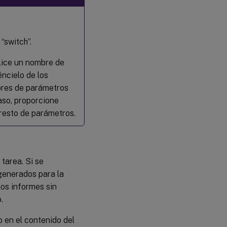
“switch”.
lice un nombre de
ncielo de los
bres de parámetros
aso, proporcione
 resto de parámetros.
 tarea. Si se
 generados para la
los informes sin
.
do en el contenido del