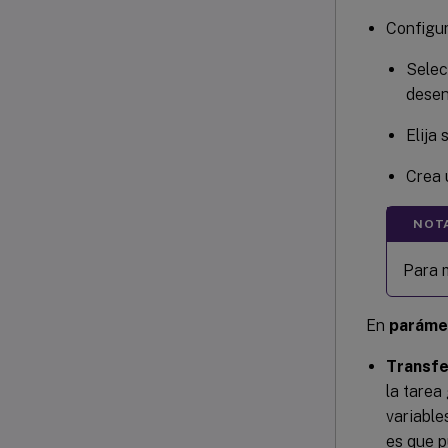
Configur
Selec
desen
Elija
Crea 
NOT
Para 
En
paráme
Transfe
la tarea
variable
es que p