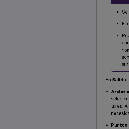
Se 
El 
Pow
par
nom
son
suf
En
Salida
:
Archivos
seleccio
tarea. A
necesida
Puntos 