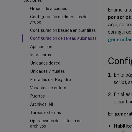
Acciones
Grupos de acciones
Enumera to
por script
Configuración de directivas de
grupo
Aquí, se co
Configuración basada en plantillas
configuraci
Configuración de tareas guionadas
generadas
Aplicaciones
Impresoras
Confi
Unidades de red
Unidades virtuales
En la p
Entradas del Registro
script, 
Variables de entorno
En el as
Puertos
a contin
Archivos INI
Tareas externas
En
genera
Operaciones del sistema de
Habilit
archivos