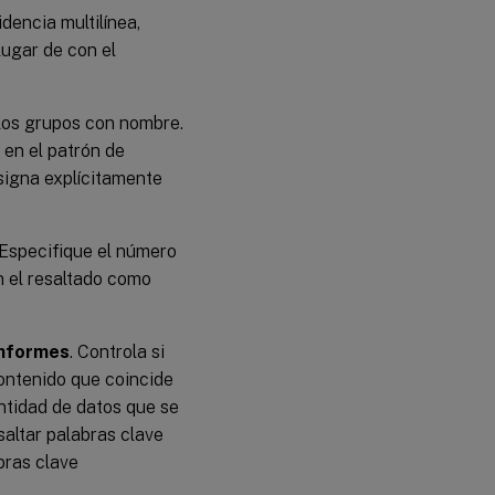
cidencia multilínea,
 lugar de con el
o los grupos con nombre.
 en el patrón de
igna explícitamente
 Especifique el número
n el resaltado como
informes
. Controla si
contenido que coincide
antidad de datos que se
saltar palabras clave
bras clave