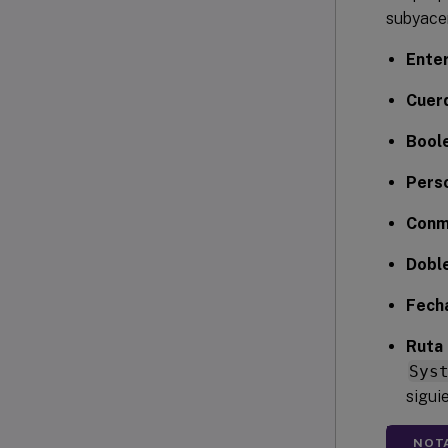
subyacen
Ente
Cuer
Bool
Pers
Conm
Dobl
Fecha
Ruta 
Sys
sigui
NOT