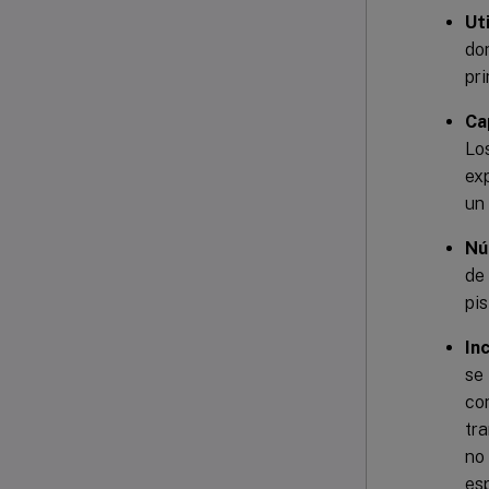
Uti
don
pri
Ca
Lo
exp
un
Nú
de 
pis
In
se 
con
tra
no
es