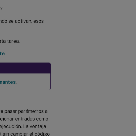
e:
ndo se activan, esos
sta tarea.
te
.
nantes
.
iere pasar parámetros a
orcionar entradas como
ejecución. La ventaja
 sin cambiar el código