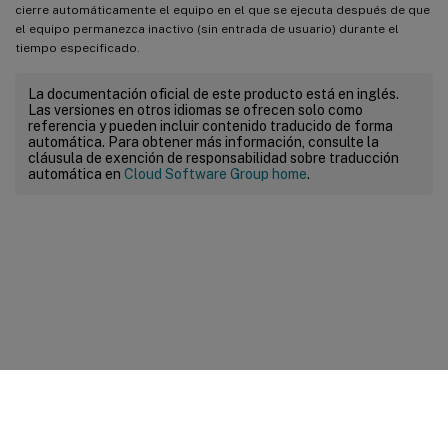
cierre automáticamente el equipo en el que se ejecuta después de que
el equipo permanezca inactivo (sin entrada de usuario) durante el
tiempo especificado.
La documentación oficial de este producto está en inglés.
Las versiones en otros idiomas se ofrecen solo como
referencia y pueden incluir contenido traducido de forma
automática. Para obtener más información, consulte la
cláusula de exención de responsabilidad sobre traducción
automática en
Cloud Software Group home
.