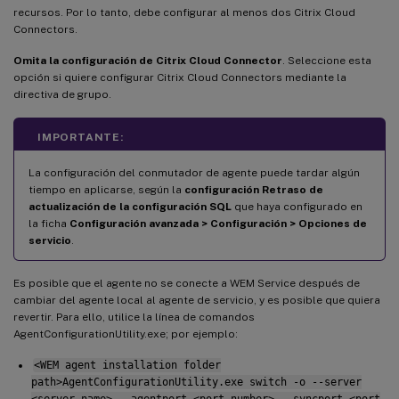
recursos. Por lo tanto, debe configurar al menos dos Citrix Cloud
Connectors.
Omita la configuración de Citrix Cloud Connector
. Seleccione esta
opción si quiere configurar Citrix Cloud Connectors mediante la
directiva de grupo.
IMPORTANTE:
La configuración del conmutador de agente puede tardar algún
tiempo en aplicarse, según la
configuración Retraso de
actualización de la configuración SQL
que haya configurado en
la ficha
Configuración avanzada > Configuración > Opciones de
servicio
.
Es posible que el agente no se conecte a WEM Service después de
cambiar del agente local al agente de servicio, y es posible que quiera
revertir. Para ello, utilice la línea de comandos
AgentConfigurationUtility.exe; por ejemplo:
<WEM agent installation folder
path>AgentConfigurationUtility.exe switch -o --server
<server name> --agentport <port number> --syncport <port