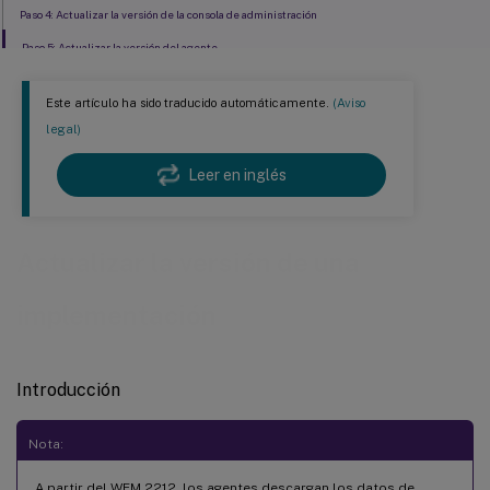
Paso 4: Actualizar la versión de la consola de administración
Paso 5: Actualizar la versión del agente
Este artículo ha sido traducido automáticamente.
(Aviso
legal)
Leer en inglés
Actualizar la versión de una
implementación
Introducción
Nota:
A partir del WEM 2212, los agentes descargan los datos de