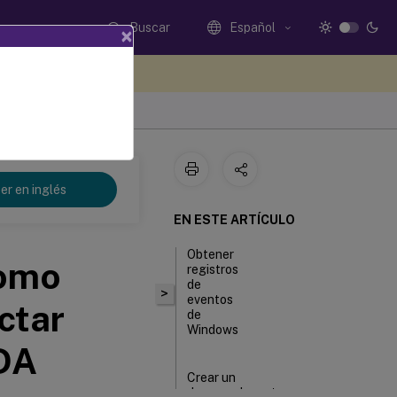
Buscar
Español
×
e sus comentarios aquí
 Service
er en inglés
EN ESTE ARTÍCULO
Obtener
como
registros
de
>
eventos
ctar
de
Windows
VDA
Crear un
desencadenante