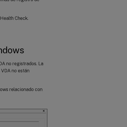
Health Check.
indows
DA no registrados. La
s VDA no están
dows relacionado con