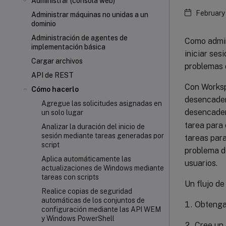
Administrar (consola web)
February
Administrar máquinas no unidas a un
dominio
Administración de agentes de
Como admin
implementación básica
iniciar ses
Cargar archivos
problemas 
API de REST
Con Works
Cómo hacerlo
desencaden
Agregue las solicitudes asignadas en
desencaden
un solo lugar
tarea para 
Analizar la duración del inicio de
sesión mediante tareas generadas por
tareas para
script
problema d
Aplica automáticamente las
usuarios.
actualizaciones de Windows mediante
tareas con scripts
Un flujo de
Realice copias de seguridad
automáticas de los conjuntos de
Obtenga 
configuración mediante las API WEM
y Windows PowerShell
Cree un