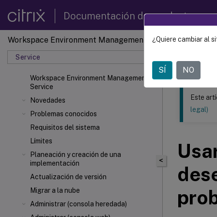
Documentación de productos
Workspace Environment Management
¿Quiere cambiar al si
Este contenid
Service
Gestió
SÍ
NO
Workspace Environment Management
Service
Este art
Novedades
legal)
Problemas conocidos
Requisitos del sistema
Límites
Usa
Planeación y creación de una
<
implementación
des
Actualización de versión
prob
Migrar a la nube
Administrar (consola heredada)