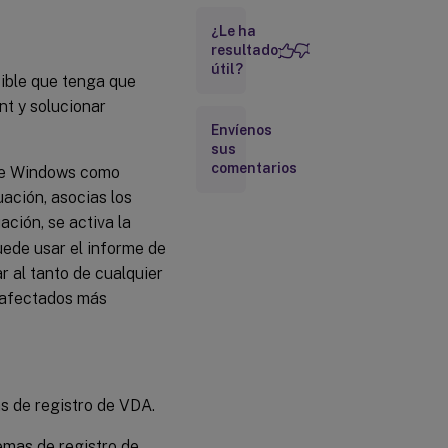
de eventos de
¿Le ha
Windows
resultado
Asociar el
útil?
ible que tenga que
desencadenador
de eventos de
nt y solucionar
Windows a la
Envíenos
tarea de Cloud
sus
Health
comentarios
de Windows como
Ver el
ación, asocias los
informe
ación, se activa la
de
ejecución
puede usar el informe de
de tareas
r al tanto de cualquier
n afectados más
s de registro de VDA.
mas de registro de