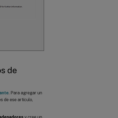
os de
ante
. Para agregar un
 de ese artículo,
adenadores
y cree un