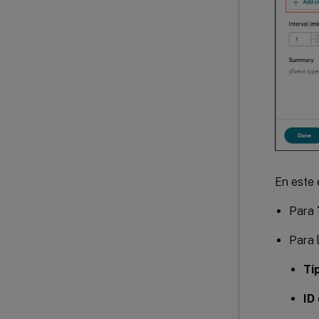
En este 
Para
Para 
Ti
ID