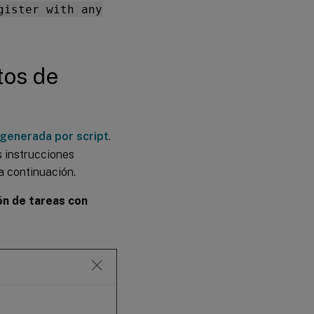
gister with any
tos de
 generada por script
.
s instrucciones
a continuación.
ón de tareas con