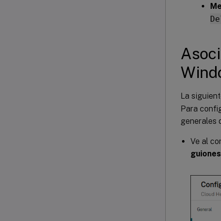
Me
De
Asoci
Windo
La siguien
Para config
generales d
Ve al co
guiones