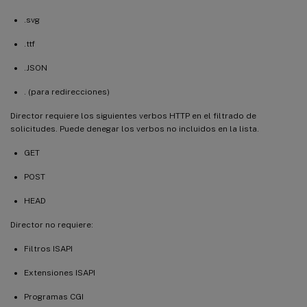
.svg
.ttf
.JSON
. (para redirecciones)
Director requiere los siguientes verbos HTTP en el filtrado de
solicitudes. Puede denegar los verbos no incluidos en la lista.
GET
POST
HEAD
Director no requiere:
Filtros ISAPI
Extensiones ISAPI
Programas CGI