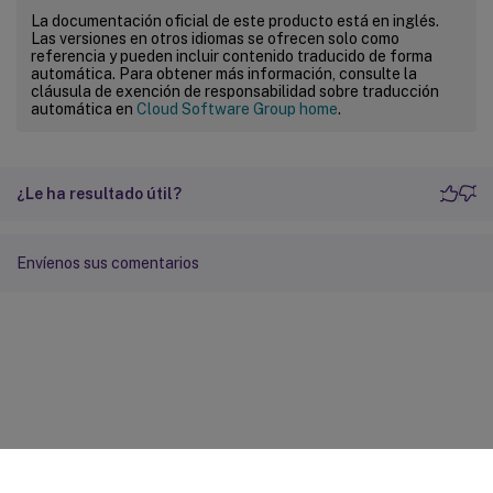
La documentación oficial de este producto está en inglés.
Las versiones en otros idiomas se ofrecen solo como
referencia y pueden incluir contenido traducido de forma
automática. Para obtener más información, consulte la
cláusula de exención de responsabilidad sobre traducción
automática en
Cloud Software Group home
.
¿Le ha resultado útil?
Envíenos sus comentarios