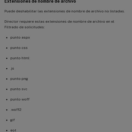
Extensiones de nombre de archivo
Puede deshabilitar las extensiones de nombre de archivo no listadas.
Director requiere estas extensiones de nombre de archivo en el
Filtrado de solicitudes:
punto aspx
punto css
punto html
.js
punto png
punto svc
punto woff
.woff2
gif
eot