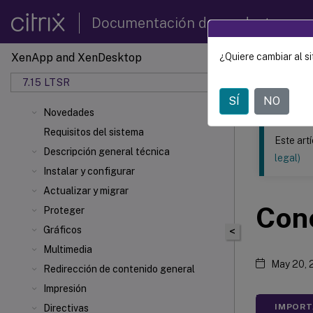
Documentación de productos
XenApp and XenDesktop
¿Quiere cambiar al si
Este contenid
7.15 LTSR
XenApp
SÍ
NO
Novedades
Requisitos del sistema
Este art
Descripción general técnica
legal)
Instalar y configurar
Actualizar y migrar
Con
Proteger
Gráficos
<
Multimedia
May 20, 
Redirección de contenido general
Impresión
IMPORT
Directivas