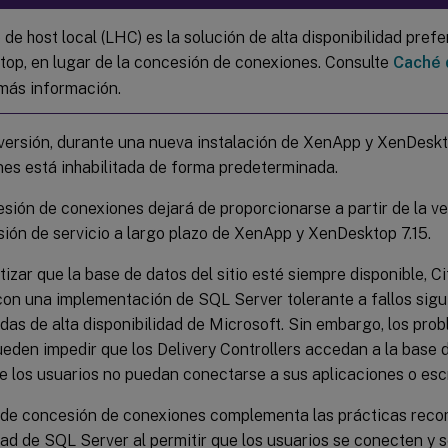
de host local (LHC) es la solución de alta disponibilidad pref
op, en lugar de la concesión de conexiones. Consulte
Caché 
más información.
versión, durante una nueva instalación de XenApp y XenDesk
es está inhabilitada de forma predeterminada.
sión de conexiones dejará de proporcionarse a partir de la ve
sión de servicio a largo plazo de XenApp y XenDesktop 7.15.
izar que la base de datos del sitio esté siempre disponible, Ci
on una implementación de SQL Server tolerante a fallos sigu
as de alta disponibilidad de Microsoft. Sin embargo, los prob
ueden impedir que los Delivery Controllers accedan a la base d
 los usuarios no puedan conectarse a sus aplicaciones o escr
 de concesión de conexiones complementa las prácticas reco
dad de SQL Server al permitir que los usuarios se conecten y 