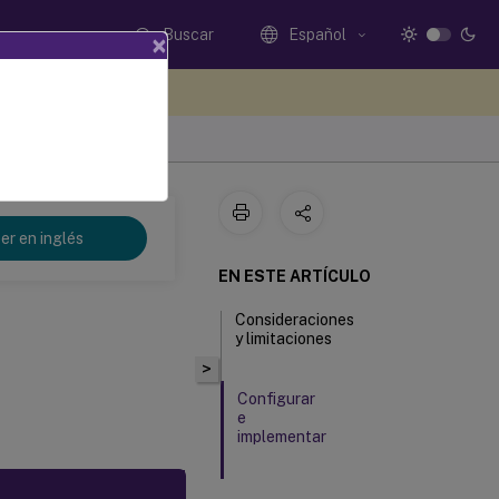
Buscar
Español
×
e sus comentarios aquí
er en inglés
EN ESTE ARTÍCULO
Consideraciones
y limitaciones
>
Configurar
e
implementar