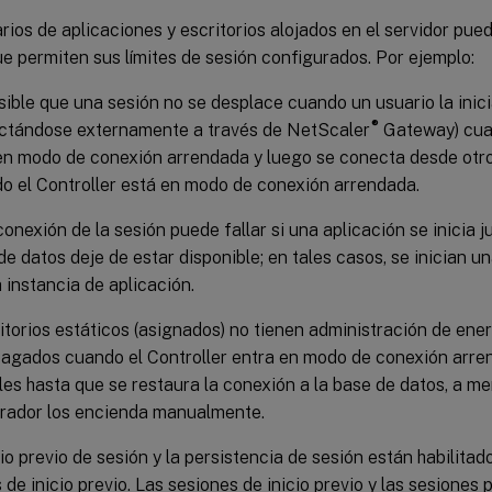
rios de aplicaciones y escritorios alojados en el servidor pu
ue permiten sus límites de sesión configurados. Por ejemplo:
sible que una sesión no se desplace cuando un usuario la inici
®
ctándose externamente a través de NetScaler
Gateway) cuan
en modo de conexión arrendada y luego se conecta desde otro
o el Controller está en modo de conexión arrendada.
conexión de la sesión puede fallar si una aplicación se inicia j
de datos deje de estar disponible; en tales casos, se inician u
 instancia de aplicación.
itorios estáticos (asignados) no tienen administración de ene
pagados cuando el Controller entra en modo de conexión arr
les hasta que se restaura la conexión a la base de datos, a m
trador los encienda manualmente.
icio previo de sesión y la persistencia de sesión están habilitad
 de inicio previo. Las sesiones de inicio previo y las sesiones 