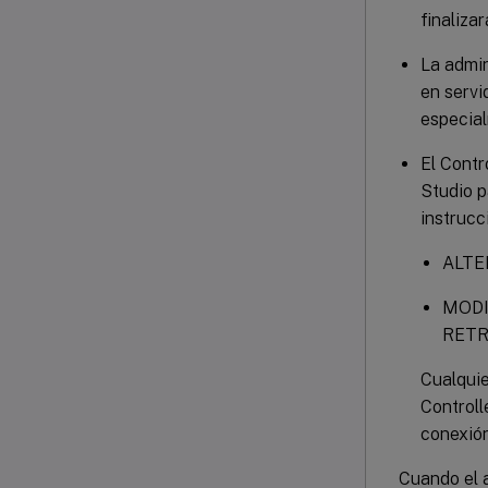
finaliza
La admin
en servi
especial
El Contr
Studio p
instruc
ALTE
MODI
RETR
Cualquie
Controll
conexió
Cuando el a