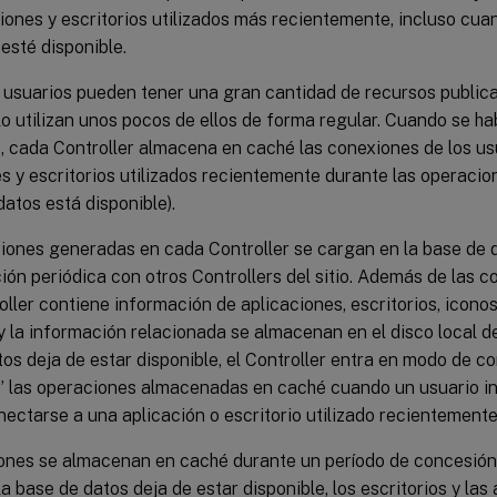
iones y escritorios utilizados más recientemente, incluso cua
 esté disponible.
 usuarios pueden tener una gran cantidad de recursos publica
 utilizan unos pocos de ellos de forma regular. Cuando se hab
, cada Controller almacena en caché las conexiones de los us
s y escritorios utilizados recientemente durante las operaci
datos está disponible).
ones generadas en cada Controller se cargan en la base de da
ión periódica con otros Controllers del sitio. Además de las c
ller contiene información de aplicaciones, escritorios, iconos
 la información relacionada se almacenan en el disco local de 
os deja de estar disponible, el Controller entra en modo de c
” las operaciones almacenadas en caché cuando un usuario i
nectarse a una aplicación o escritorio utilizado recientement
ones se almacenan en caché durante un período de concesión
i la base de datos deja de estar disponible, los escritorios y las