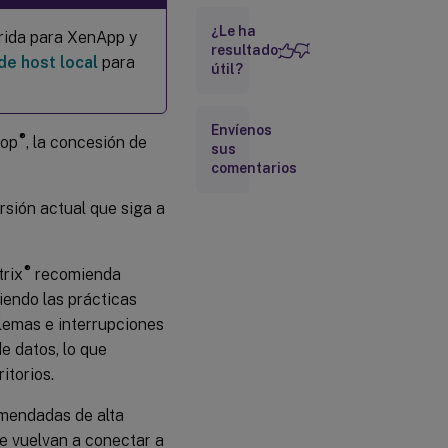
¿Le ha
erida para XenApp y
resultado
de host local
para
útil?
Envíenos
®
top
, la concesión de
sus
comentarios
rsión actual que siga a
®
trix
recomienda
iendo las prácticas
lemas e interrupciones
e datos, lo que
itorios.
mendadas de alta
se vuelvan a conectar a