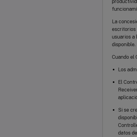
productivid
funcionamie
La concesió
escritorios
usuarios a 
disponible.
Cuando el 
Los admi
El Contr
Receive
aplicaci
Si se cr
disponib
Controll
datos de