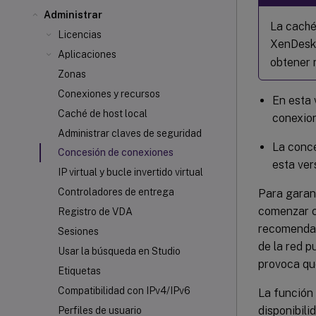
Administrar
La caché 
Licencias
XenDeskt
Aplicaciones
obtener 
Zonas
Conexiones y recursos
En esta 
Caché de host local
conexion
Administrar claves de seguridad
La conce
Concesión de conexiones
esta ver
IP virtual y bucle invertido virtual
Controladores de entrega
Para garant
comenzar c
Registro de VDA
recomendad
Sesiones
de la red p
Usar la búsqueda en Studio
provoca que
Etiquetas
Compatibilidad con IPv4/IPv6
La función
disponibili
Perfiles de usuario