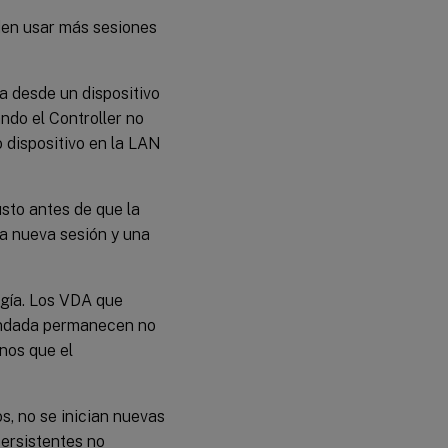
eden usar más sesiones
a desde un dispositivo
do el Controller no
 dispositivo en la LAN
usto antes de que la
na nueva sesión y una
rgía. Los VDA que
endada permanecen no
enos que el
os, no se inician nuevas
persistentes no