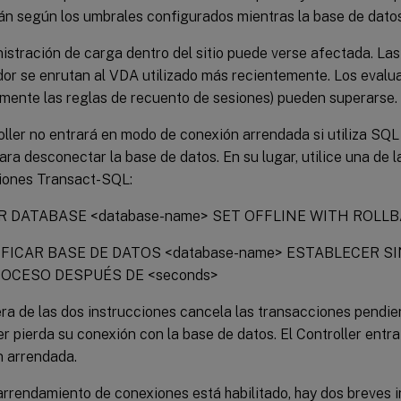
rán según los umbrales configurados mientras la base de datos
istración de carga dentro del sitio puede verse afectada. L
dor se enrutan al VDA utilizado más recientemente. Los evalu
mente las reglas de recuento de sesiones) pueden superarse.
oller no entrará en modo de conexión arrendada si utiliza 
ara desconectar la base de datos. En su lugar, utilice una de l
ciones Transact-SQL:
R DATABASE <database-name> SET OFFLINE WITH ROLL
FICAR BASE DE DATOS <database-name> ESTABLECER S
OCESO DESPUÉS DE <seconds>
ra de las dos instrucciones cancela las transacciones pendie
er pierda su conexión con la base de datos. El Controller ent
n arrendada.
rrendamiento de conexiones está habilitado, hay dos breves i