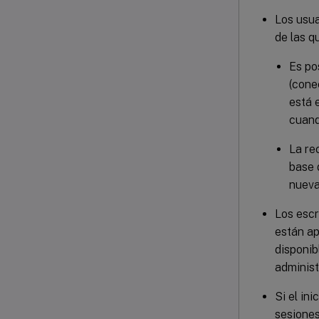
Los usua
de las q
Es po
(cone
está 
cuand
La re
base 
nueva
Los escr
están a
disponib
adminis
Si el in
sesiones