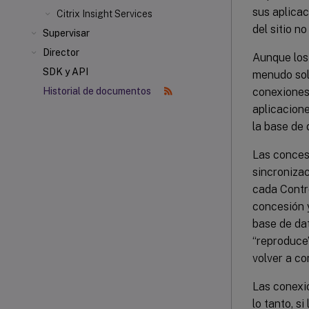
sus aplicac
Citrix Insight Services
del sitio no
Supervisar
Director
Aunque los
SDK y API
menudo solo
conexiones
Historial de documentos
aplicacione
la base de 
Las concesi
sincronizac
cada Contro
concesión y
base de dat
“reproduce
volver a co
Las conexi
lo tanto, s