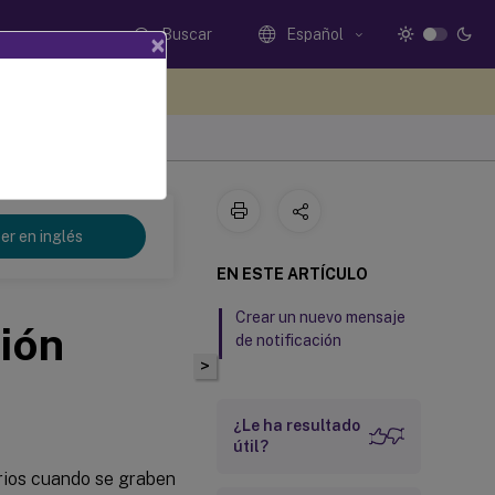
Buscar
Español
×
e sus comentarios aquí
er en inglés
EN ESTE ARTÍCULO
Crear un nuevo mensaje
ión
de notificación
>
¿Le ha resultado
útil?
arios cuando se graben