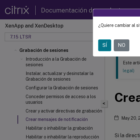
Documentación de productos
XenApp and XenDesktop
¿Quiere cambiar al si
Este contenid
7.15 LTSR
XenApp
SÍ
NO
Grabación de sesiones
Introducción a la Grabación de
Este art
sesiones
legal)
Instalar, actualizar y desinstalar la
Grabación de sesiones
Configurar la Grabación de sesiones
Crea
Conceder permisos de acceso a los
usuarios
<
Crear y activar directivas de grabación
May 20, 
Crear mensajes de notificación
Habilitar o inhabilitar la grabación
Si la direc
Habilitar o inhabilitar la reproducción