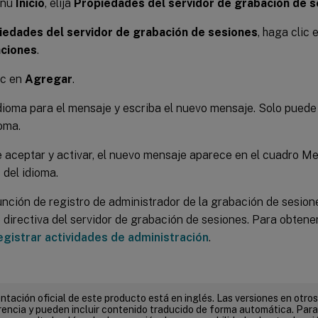
enú
Inicio
, elija
Propiedades del servidor de grabación de 
iedades del servidor de grabación de sesiones
, haga clic 
aciones
.
ic en
Agregar
.
 idioma para el mensaje y escriba el nuevo mensaje. Solo pued
oma.
 aceptar y activar, el nuevo mensaje aparece en el cuadro Me
 del idioma.
nción de registro de administrador de la grabación de sesione
directiva del servidor de grabación de sesiones. Para obtene
gistrar actividades de administración
.
tación oficial de este producto está en inglés. Las versiones en otros
encia y pueden incluir contenido traducido de forma automática. Par