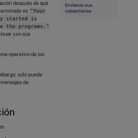
cación después de que
Envíenos sus
eterminado es
"Your
comentarios
y started is
e the programs."
tinuar con sus
ema operativo de los
embargo, solo puede
s mensajes de
ción
es.