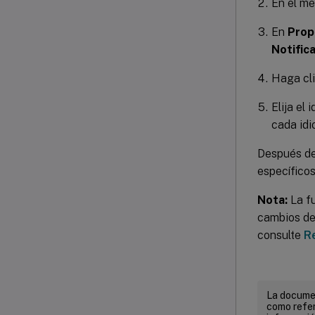
En el m
En
Prop
Notific
Haga cl
Elija el
cada idi
Después de
específicos
Nota:
La fu
cambios de 
consulte
Re
La documen
como refer