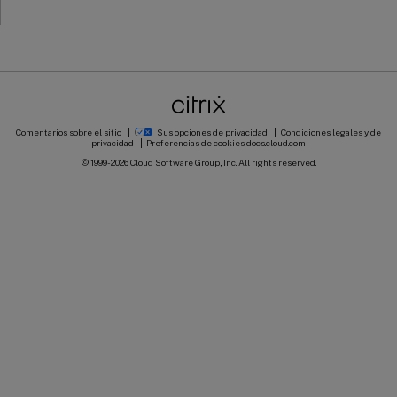
Comentarios sobre el sitio
Sus opciones de privacidad
Condiciones legales y de
privacidad
Preferencias de cookies
docs.cloud.com
© 1999-
2026
Cloud Software Group, Inc. All rights reserved.