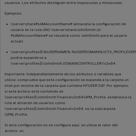
usuarios. Los atributos distinguen entre mayúsculas y minúsculas.
Ejemplos:
\\server\share#sAMAccountName# almacena la configuración de
usuario en la ruta UNC \\server\share\JohnSmith (si
#sAMAccountName# se resuelve como JohnSmith para el usuario
actual)
\\server\profiles$\%USERNAME%.%USERDOMAIN%\!CTX_PROFILEVER!
podría expandirse a
\\server\profiles$\JohnSmith.DOMAINCONTROLLER1\v2x64
Importante: Independientemente de los atributos o variables que
utilice, compruebe que esta configuración se expanda a la carpeta un
nivel por encima de la carpeta que contiene NTUSER.DAT. Por ejemplo,
si este archivo está contenido en
\\server\profiles$\JohnSmith.Finance\v2x64\UPM_Profile, establezca la
ruta al almacén de usuarios como
\\server\profiles$\JohnSmith.Finance\v2x64, no la subcarpeta
\UPM_Profile.
Si esta configuración no se configura aquí, se utiliza el valor del
archivo .ini.