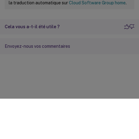
la traduction automatique sur
Cloud Software Group home
.
Cela vous a-t-il été utile ?
Envoyez-nous vos commentaires
Commentaires sur le site
Vos préférences de confidentialité
Confidentialité et