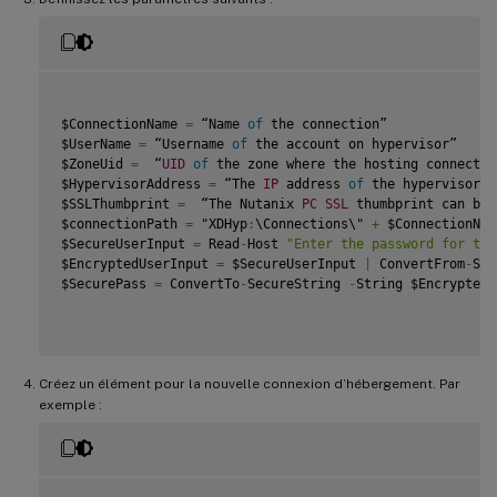
$ConnectionName 
=
 “Name 
of
 the connection”

$UserName 
=
 “Username 
of
 the account on hypervisor”

$ZoneUid 
=
  “
UID
of
 the zone where the hosting connectio
$HypervisorAddress 
=
 “The 
IP
 address 
of
 the hypervisor”

$SSLThumbprint 
=
  “The Nutanix 
PC
SSL
 thumbprint can be 
$connectionPath 
=
 "XDHyp
:
\Connections\" 
+
 $ConnectionName
$SecureUserInput 
=
 Read
-
Host 
"Enter the password for the
$EncryptedUserInput 
=
 $SecureUserInput 
|
 ConvertFrom
-
Sec
$SecurePass 
=
 ConvertTo
-
SecureString 
-
String $EncryptedU
Créez un élément pour la nouvelle connexion d’hébergement. Par
exemple :