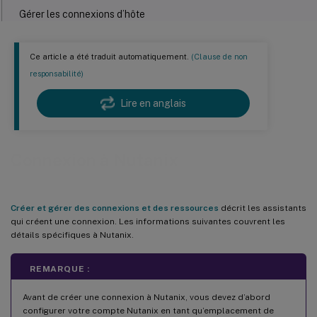
Gérer les connexions d’hôte
Autorisations requises
Connexion d’hôte Nutanix AHV, Nutanix AHV PC ou Nutanix AHV DRaaS
Ce article a été traduit automatiquement.
(Clause de non
responsabilité)
Étapes suivantes
Plus d’informations
Lire en anglais
Connexion à Nutanix
Créer et gérer des connexions et des ressources
décrit les assistants
qui créent une connexion. Les informations suivantes couvrent les
détails spécifiques à Nutanix.
REMARQUE :
Avant de créer une connexion à Nutanix, vous devez d’abord
configurer votre compte Nutanix en tant qu’emplacement de