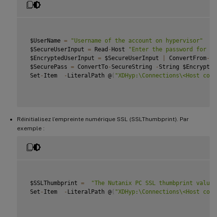
 $UserName 
=
"Username of the account on hypervisor"
 $SecureUserInput 
=
 Read
-
Host 
"Enter the password for th
 $EncryptedUserInput 
=
 $SecureUserInput 
|
 ConvertFrom
-
Se
 $SecurePass 
=
 ConvertTo
-
SecureString 
-
String $Encrypted
 Set
-
Item  
-
LiteralPath @
(
"XDHyp:\Connections\<Host conn
Réinitialisez l’empreinte numérique SSL (SSLThumbprint). Par
exemple :
 $SSLThumbprint 
=
"The Nutanix PC SSL thumbprint value"
 Set
-
Item  
-
LiteralPath @
(
"XDHyp:\Connections\<Host conn