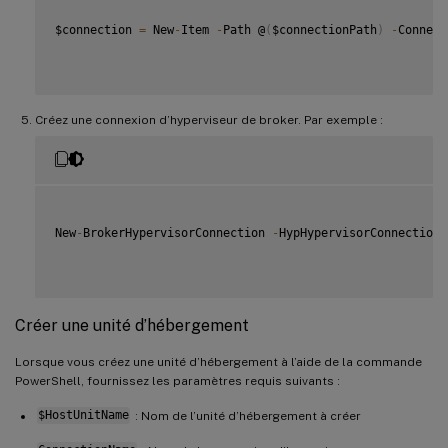
$connection 
=
 New
-
Item 
-
Path @
(
$connectionPath
)
-
Connect
Créez une connexion d’hyperviseur de broker. Par exemple :
New
-
BrokerHypervisorConnection 
-
HypHypervisorConnectionU
Créer une unité d’hébergement
Lorsque vous créez une unité d’hébergement à l’aide de la commande
PowerShell, fournissez les paramètres requis suivants :
$HostUnitName
: Nom de l’unité d’hébergement à créer