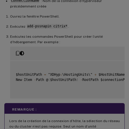
ConnectionName
: Nom de la connexion d’hyperviseur
précédemment créée
Ouvrez la fenêtre PowerShell.
Exécutez
add-pssnapin citrix*
.
Exécutez les commandes PowerShell pour créer l’unité
d’hébergement. Par exemple :
$hostUnitPath 
=
 "XDHyp
:
\HostingUnits\" 
+
 $HostUnitName

New
-
Item 
-
Path @
(
$hostUnitPath
)
-
RootPath $connectionPat
REMARQUE :
Lors de la création de la connexion d’hôte, la sélection du réseau
ou du cluster n’est pas requise. Seul un nom d’unité