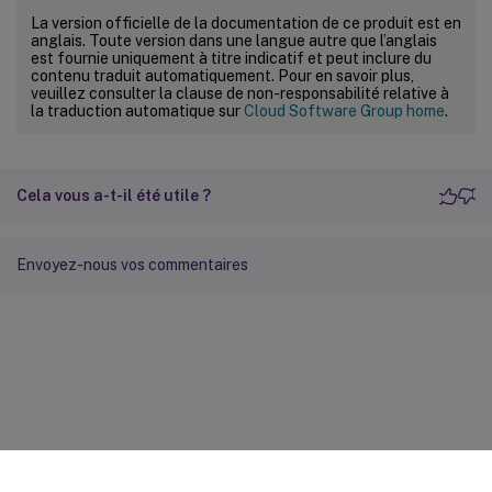
La version officielle de la documentation de ce produit est en
anglais. Toute version dans une langue autre que l’anglais
est fournie uniquement à titre indicatif et peut inclure du
contenu traduit automatiquement. Pour en savoir plus,
veuillez consulter la clause de non-responsabilité relative à
la traduction automatique sur
Cloud Software Group home
.
Cela vous a-t-il été utile ?
Envoyez-nous vos commentaires