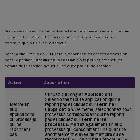
Restaurer les sessions
Si une session est déconnectée, elle reste active et ses applications
continuent de s’exécuter, mais le périphérique utilisateur ne
communique plus avec le serveur.
Dans la vue Détails de l’utilisateur, dépannez les échecs de session
dans le panneau
Détails de la session
. Vous pouvez afficher les
détails de la session actuelle, indiquée par l’ID de session.
Action
Description
Cliquez sur l’onglet
Applications
.
Sélectionnez toute application qui ne
Mettre fin
répond pas et cliquez sur
Terminer
aux
l’application
. De même, sélectionnez tout
applications
processus correspondant qui ne répond
ou processus
pas et cliquez sur
Terminer le
qui ne
processus
. Mettez également fin aux
répondent
processus qui consomment une quantité
pas
anormalement élevée de mémoire ou de
ressources CPU, ce qui peut rendre le CPU