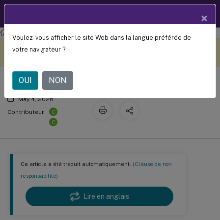
Documentation
FR
×
produit
Citrix DaaS
Surveillance
Voulez-vous afficher le site Web dans la langue préférée de
Restaurer les sessions
Ce contenu a été traduit
Donnez votre avis ici
votre navigateur ?
automatiquement de
manière dynamique.
OUI
NON
May 4, 2026
C
Contributeur:
C
Ce article a été traduit automatiquement.
(Clause de non
responsabilité)
Lire en anglais