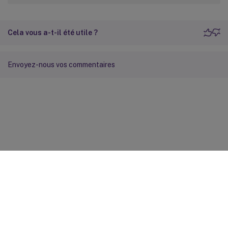
Cela vous a-t-il été utile ?
Envoyez-nous vos commentaires
Commentaires sur le site
Vos préférences de confidentialité
Confidentialité et
conditions légales
Préférences de cookies
docs.cloud.com