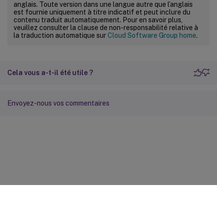
anglais. Toute version dans une langue autre que l’anglais
est fournie uniquement à titre indicatif et peut inclure du
contenu traduit automatiquement. Pour en savoir plus,
veuillez consulter la clause de non-responsabilité relative à
la traduction automatique sur
Cloud Software Group home
.
Cela vous a-t-il été utile ?
Envoyez-nous vos commentaires