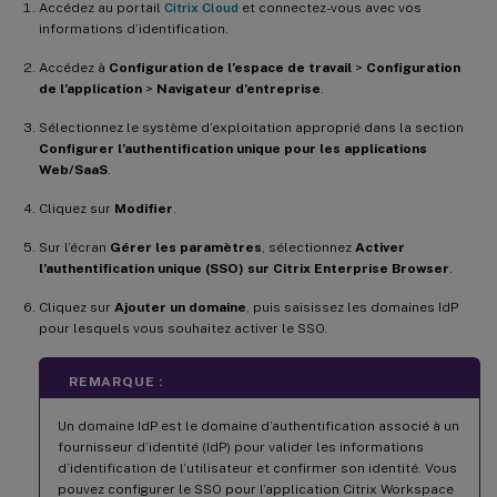
]
Accédez au portail
Citrix Cloud
et connectez-vous avec vos
}
informations d’identification.
}
Accédez à
Configuration de l’espace de travail
>
Configuration
]
de l’application
>
Navigateur d’entreprise
.
}
Sélectionnez le système d’exploitation approprié dans la section
]
Configurer l’authentification unique pour les applications
}
,
Web/SaaS
.
"name"
:
"Admin UI"
,
Cliquez sur
Modifier
.
"description"
:
"Updates from Admin UI
"useForAppConfig"
:
true
Sur l’écran
Gérer les paramètres
, sélectionnez
Activer
}
l’authentification unique (SSO) sur Citrix Enterprise Browser
.
}
Cliquez sur
Ajouter un domaine
, puis saisissez les domaines IdP
pour lesquels vous souhaitez activer le SSO.
REMARQUE :
Un domaine IdP est le domaine d’authentification associé à un
fournisseur d’identité (IdP) pour valider les informations
d’identification de l’utilisateur et confirmer son identité. Vous
pouvez configurer le SSO pour l’application Citrix Workspace