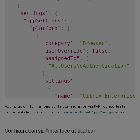
}
,
"settings"
:
{
"appSettings"
:
{
"platform"
:
[
{
"category"
:
"Browser"
,
"userOverride"
:
false
,
"assignedTo"
:
[
"AllUsersNoAuthentication"
]
,
"settings"
:
[
{
"name"
:
"Citrix Enterprise 
"value"
:
{
Pour plus d’informations sur la configuration via l’API, consultez la
"CitrixEnterpriseBrowserS
documentation développeur du
service Global App Configuration
.
"CitrixEnterpriseBrowserS
"abc.com"
,
Configuration via l’interface utilisateur
"def.com"