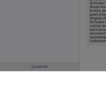
Software G
Group n'ex
erreurs, de
quant à l'e
l'anglais d
Software G
contrat de 
autre acco
documentat
automatiqu
l'utilisat
VOIR PDF
Commenta