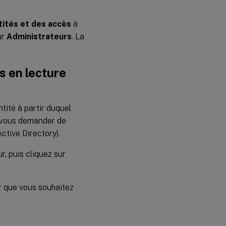
tités et des accès
à
ur
Administrateurs
. La
s en lecture
ntité à partir duquel
s vous demander de
ctive Directory).
ur, puis cliquez sur
ur que vous souhaitez