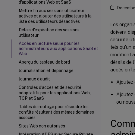
d'applications Web et SaaS
December
Mettre fin aux sessions utilisateur
actives et ajouter des utilisateurs à la
liste des utilisateurs désactivés
Les organi
Délais d'expiration des sessions
doivent dis
utilisateur
sécurité ut
Accès en lecture seule pour les
tels qu’un 
administrateurs aux applications SaaS et
Web
modifient a
détails de 
Aperçu du tableau de bord
accès en le
Journalisation et dépannage
Journaux d'audit
Ajoutez 
Contrôles d'accès et de sécurité
adaptatifs pour les applications Web,
Ajoutez 
TCP et SaaS
ou nouv
Tables de routage pour résoudre les
conflits résultant des mêmes domaines
associés
Comme
Sites Web non autorisés
admin
Intégration ADFS avec Secure Private