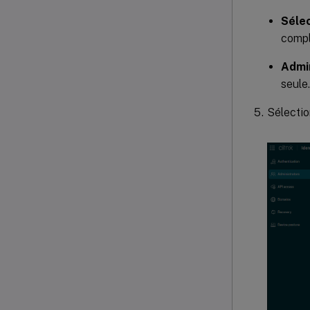
Sélec
compl
Admin
seule.
Sélecti