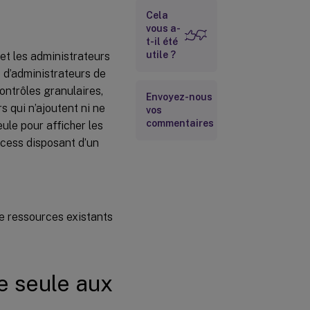
Cela
vous a-
t-il été
utile ?
t les administrateurs
s d’administrateurs de
ontrôles granulaires,
Envoyez-nous
s qui n’ajoutent ni ne
vos
commentaires
ule pour afficher les
ccess disposant d’un
e ressources existants
e seule aux