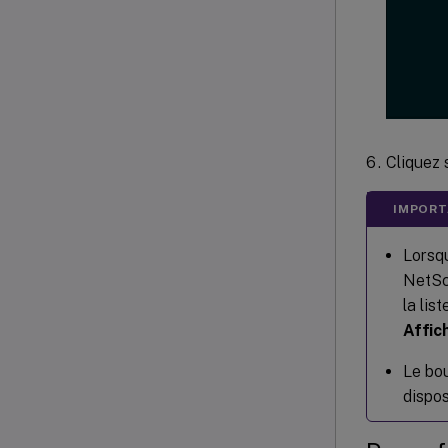
Cliquez 
IMPORT
Lorsq
NetSc
la lis
Affic
Le bo
dispo