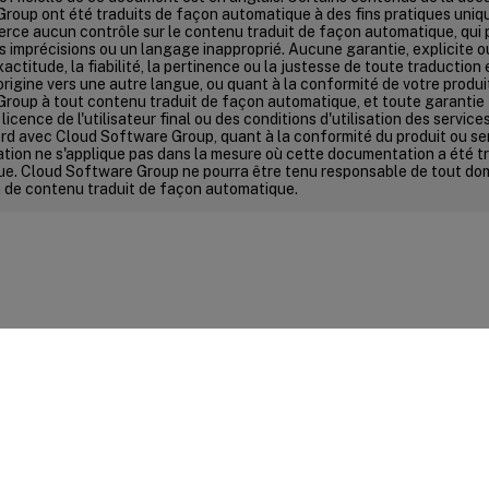
roup ont été traduits de façon automatique à des fins pratiques uni
erce aucun contrôle sur le contenu traduit de façon automatique, qui 
s imprécisions ou un langage inapproprié. Aucune garantie, explicite ou 
xactitude, la fiabilité, la pertinence ou la justesse de toute traductio
'origine vers une autre langue, ou quant à la conformité de votre produ
roup à tout contenu traduit de façon automatique, et toute garantie 
licence de l'utilisateur final ou des conditions d'utilisation des service
rd avec Cloud Software Group, quant à la conformité du produit ou se
ion ne s'applique pas dans la mesure où cette documentation a été t
e. Cloud Software Group ne pourra être tenu responsable de tout d
ion de contenu traduit de façon automatique.
ires sur le site
|
Vos préférences de confidentialité
|
Confidential