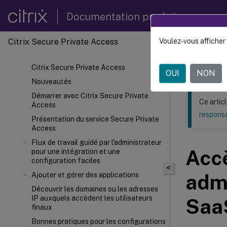
Documentation produit
Citrix Secure Private Access
Voulez-vous afficher 
Ce contenu a 
Citrix 
Citrix Secure Private Access
OUI
NON
Nouveautés
Démarrer avec Citrix Secure Private
Ce artic
Access
responsa
Présentation du service Secure Private
Access
Flux de travail guidé par l'administrateur
Accè
pour une intégration et une
configuration faciles
<
admi
Ajouter et gérer des applications
Découvrir les domaines ou les adresses
IP auxquels accèdent les utilisateurs
Saa
finaux
Bonnes pratiques pour les configurations