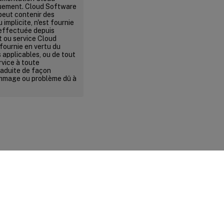
quement. Cloud Software
peut contenir des
implicite, n'est fournie
n effectuée depuis
it ou service Cloud
fournie en vertu du
s applicables, ou de tout
rvice à toute
raduite de façon
ommage ou problème dû à
ité et conditions légales
|
Préférences de cookies
|
docs.cloud.com
© 1999-
2026
Cloud Software Group, Inc. All rights reserved.