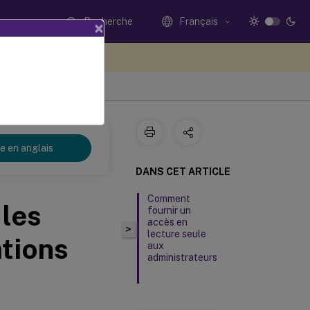
Recherche
Français
×
ez votre avis ici
re en anglais
DANS CET ARTICLE
Comment
 les
fournir un
accès en
>
lecture seule
ations
aux
administrateurs