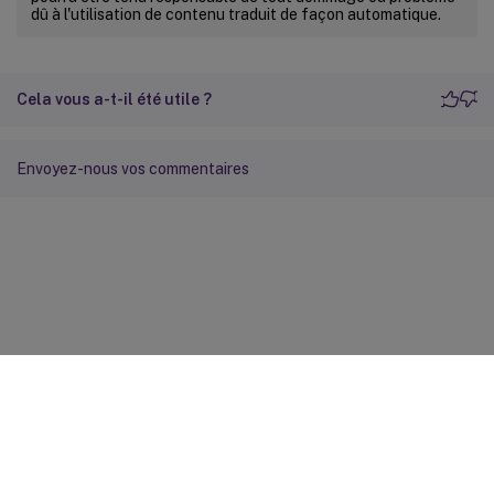
dû à l'utilisation de contenu traduit de façon automatique.
Cela vous a-t-il été utile ?
Envoyez-nous vos commentaires
Commentaires sur le site
Vos préférences de confidentialité
Confidentialité et