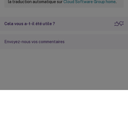
la traduction automatique sur
Cloud Software Group home
.
Cela vous a-t-il été utile ?
Envoyez-nous vos commentaires
Commentaires sur le site
Vos préférences de confidentialité
Confidentialité et