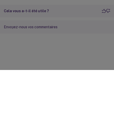
Cela vous a-t-il été utile ?
Envoyez-nous vos commentaires
Commentaires sur le site
Vos préférences de confidentialité
Confidentialité et
conditions légales
Préférences de cookies
docs.cloud.com
© 1999-
2026
Cloud Software Group, Inc. All rights reserved.