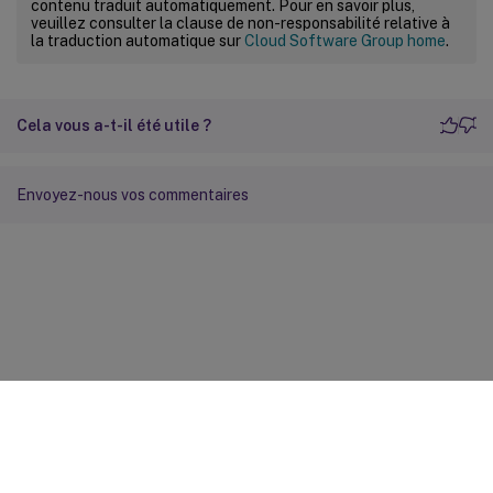
contenu traduit automatiquement. Pour en savoir plus,
veuillez consulter la clause de non-responsabilité relative à
la traduction automatique sur
Cloud Software Group home
.
Cela vous a-t-il été utile ?
Envoyez-nous vos commentaires