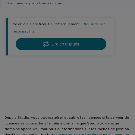
Sélectionner le type de licence à utiliser
Modifier l’édition du produit et le modèle de licence
Ajouter un administrateur de licences
Ce article a été traduit automatiquement.
(Clause de non
Modifier les autorisations d’un administrateur de licences ou supprimer un administrateur
responsabilité)
de licences
Ajouter un groupe d’administrateurs de licences
Lire en anglais
Modifier les autorisations d’un groupe d’administrateurs de licences ou supprimer un groupe
d’administrateurs de licences
Afficher les informations de licence
Gestion des licences pour Citrix
Afficher les alertes d’expiration de licence
™
Virtual Apps and Desktops
à l’aide
Liens connexes
de Studio
Depuis Studio, vous pouvez gérer et suivre les licences si le serveur de
licences se trouve dans le même domaine que Studio ou dans un
domaine approuvé. Pour plus d’informations sur les tâches de gestion
des licences, consultez la
documentation sur les licences
et
Licences