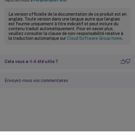
reportez-vous à
Périphériques WIA
.
La version officielle de la documentation de ce produit est en
anglais. Toute version dans une langue autre que l’anglais
est fournie uniquement à titre indicatif et peut inclure du
contenu traduit automatiquement. Pour en savoir plus,
veuillez consulter la clause de non-responsabilité relative à
la traduction automatique sur
Cloud Software Group home
.
Cela vous a-t-il été utile ?
Envoyez-nous vos commentaires