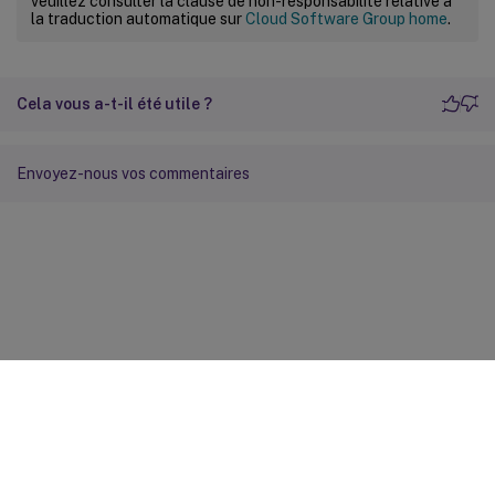
veuillez consulter la clause de non-responsabilité relative à
la traduction automatique sur
Cloud Software Group home
.
Cela vous a-t-il été utile ?
Envoyez-nous vos commentaires