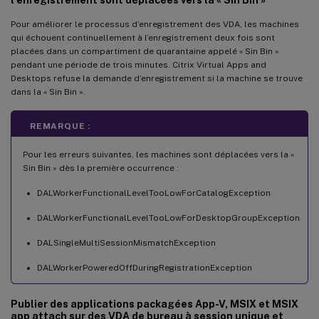
Pour améliorer le processus d’enregistrement des VDA, les machines
qui échouent continuellement à l’enregistrement deux fois sont
placées dans un compartiment de quarantaine appelé « Sin Bin »
pendant une période de trois minutes. Citrix Virtual Apps and
Desktops refuse la demande d’enregistrement si la machine se trouve
dans la « Sin Bin ».
REMARQUE :
Pour les erreurs suivantes, les machines sont déplacées vers la «
Sin Bin » dès la première occurrence :
DALWorkerFunctionalLevelTooLowForCatalogException
DALWorkerFunctionalLevelTooLowForDesktopGroupException
DALSingleMultiSessionMismatchException
DALWorkerPoweredOffDuringRegistrationException
Publier des applications packagées App-V, MSIX et MSIX
app attach sur des VDA de bureau à session unique et