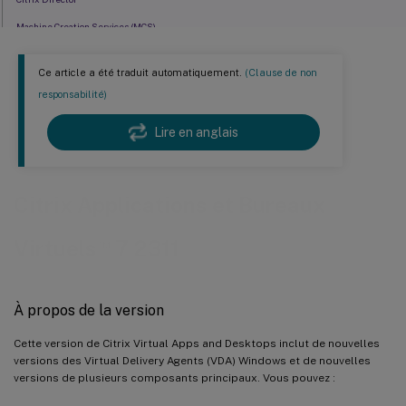
Machine Creation Services (MCS)
Gestion des profils
Ce article a été traduit automatiquement.
(Clause de non
VDA Linux
responsabilité)
Enregistrement de session
Lire en anglais
™
Workspace Environment Management
Citrix Provisioning
Service d’authentification fédérée
Citrix Applications et Bureaux
™
Virtuels
7 2311
À propos de la version
Cette version de Citrix Virtual Apps and Desktops inclut de nouvelles
versions des Virtual Delivery Agents (VDA) Windows et de nouvelles
versions de plusieurs composants principaux. Vous pouvez :