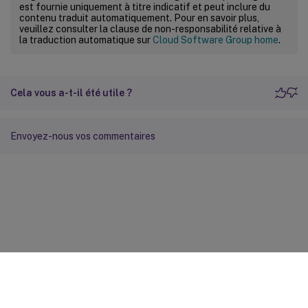
est fournie uniquement à titre indicatif et peut inclure du
contenu traduit automatiquement. Pour en savoir plus,
veuillez consulter la clause de non-responsabilité relative à
la traduction automatique sur
Cloud Software Group home
.
Cela vous a-t-il été utile ?
Envoyez-nous vos commentaires