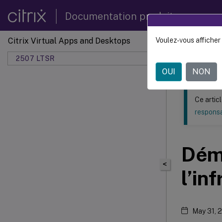
Documentation produit
Citrix Virtual Apps and Desktops
Voulez-vous afficher 
Ce contenu a 
2507 LTSR
OUI
NON
Ce artic
responsa
Déma
<
l’in
May 31, 