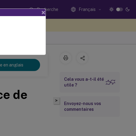
Recherche
Français
×
ez votre avis ici
re en anglais
Cela vous a-t-il été
utile ?
ce de
>
Envoyez-nous vos
commentaires