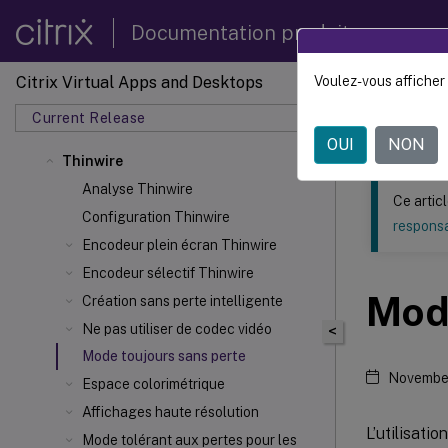
Documentation produit
Citrix Virtual Apps and Desktops
Voulez-vous afficher 
Ce contenu a 
Current Release
Citrix 
OUI
NON
Thinwire
Analyse Thinwire
Ce artic
Configuration Thinwire
responsa
Encodeur plein écran Thinwire
Encodeur sélectif Thinwire
Mode
Création sans perte intelligente
Ne pas utiliser de codec vidéo
<
Mode toujours sans perte
Novembe
Espace colorimétrique
Affichages haute résolution
L’utilisati
Mode tolérant aux pertes pour les