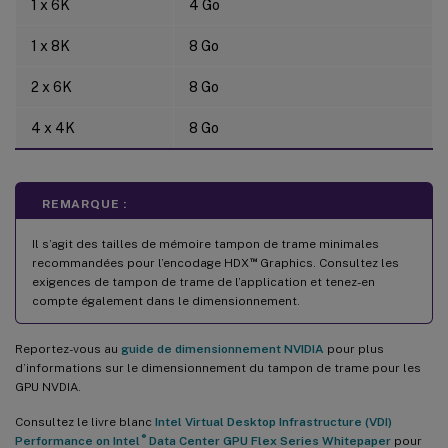
1 x 6K
4 Go
1 x 8K
8 Go
2 x 6K
8 Go
4 x 4K
8 Go
REMARQUE :
Il s’agit des tailles de mémoire tampon de trame minimales
™
recommandées pour l’encodage HDX
Graphics. Consultez les
exigences de tampon de trame de l’application et tenez-en
compte également dans le dimensionnement.
Reportez-vous au
guide de dimensionnement NVIDIA
pour plus
d’informations sur le dimensionnement du tampon de trame pour les
GPU NVDIA.
Consultez le livre blanc
Intel Virtual Desktop Infrastructure (VDI)
®
Performance on Intel
Data Center GPU Flex Series Whitepaper
pour