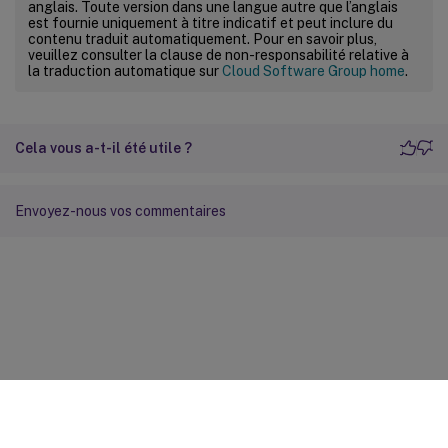
anglais. Toute version dans une langue autre que l’anglais
est fournie uniquement à titre indicatif et peut inclure du
contenu traduit automatiquement. Pour en savoir plus,
veuillez consulter la clause de non-responsabilité relative à
la traduction automatique sur
Cloud Software Group home
.
Cela vous a-t-il été utile ?
Envoyez-nous vos commentaires