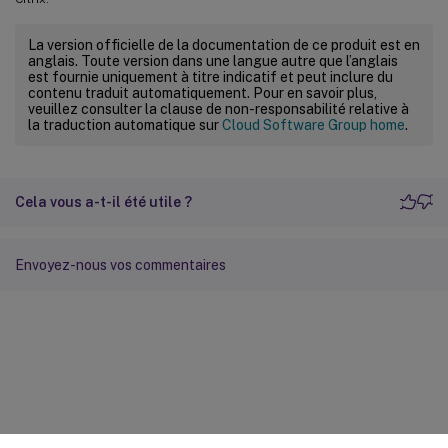
La version officielle de la documentation de ce produit est en
anglais. Toute version dans une langue autre que l’anglais
est fournie uniquement à titre indicatif et peut inclure du
contenu traduit automatiquement. Pour en savoir plus,
veuillez consulter la clause de non-responsabilité relative à
la traduction automatique sur
Cloud Software Group home
.
Cela vous a-t-il été utile ?
Envoyez-nous vos commentaires