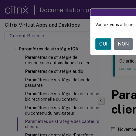
Documentation produit
Citrix Virtual Apps and Desktops
Voulez-vous afficher 
Ce contenu a 
Current Release
Citrix 
OUI
NON
Paramètres de stratégie ICA
Paramètres de stratégie de
Ce artic
reconnexion automatique du client
responsa
Paramètres de stratégie audio
Paramètres de stratégie de bande
passante
Para
Paramètres de stratégie de redirection
bidirectionnelle du contenu
<
clie
Paramètres de stratégie de redirection
du contenu du navigateur
Paramètres de stratégie des capteurs
clients
Novembe
Paramètres de stratégie d'interface