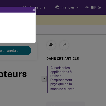
Recherche
Français
×
ez votre avis ici
re en anglais
DANS CET ARTICLE
Autoriser les
pteurs
applications à
utiliser
>
l’emplacement
physique de la
machine cliente