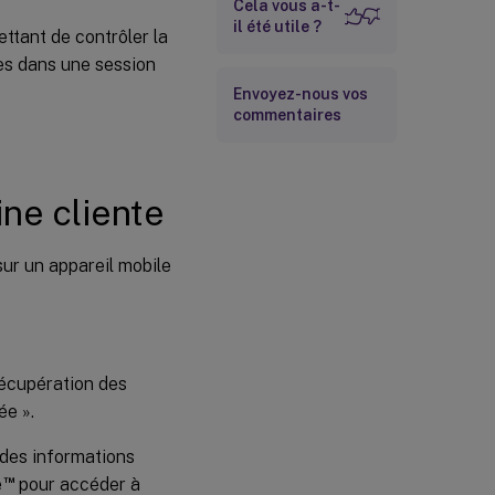
Cela vous a-t-
il été utile ?
ttant de contrôler la
es dans une session
Envoyez-nous vos
commentaires
ne cliente
ur un appareil mobile
récupération des
ée ».
n des informations
™
e
pour accéder à