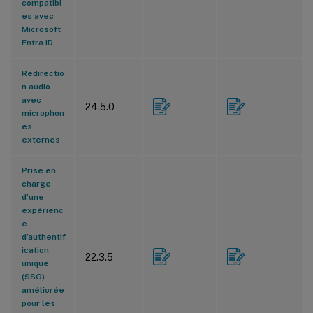
compatibl
es avec
Microsoft
Entra ID
Redirectio
n audio
avec
24.5.0
microphon
es
externes
Prise en
charge
d’une
expérienc
e
d’authentif
ication
22.3.5
unique
(SSO)
améliorée
pour les