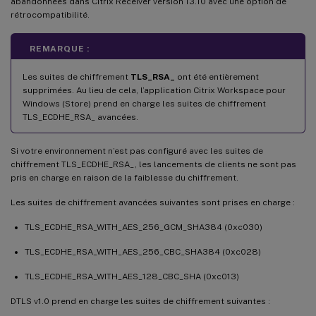
abandonnées dans Citrix Receiver version 13.10 avec une option de
rétrocompatibilité.
REMARQUE :
Les suites de chiffrement
TLS_RSA_
ont été entièrement
supprimées. Au lieu de cela, l’application Citrix Workspace pour
Windows (Store) prend en charge les suites de chiffrement
TLS_ECDHE_RSA_ avancées.
Si votre environnement n’est pas configuré avec les suites de
chiffrement TLS_ECDHE_RSA_, les lancements de clients ne sont pas
pris en charge en raison de la faiblesse du chiffrement.
Les suites de chiffrement avancées suivantes sont prises en charge :
TLS_ECDHE_RSA_WITH_AES_256_GCM_SHA384 (0xc030)
TLS_ECDHE_RSA_WITH_AES_256_CBC_SHA384 (0xc028)
TLS_ECDHE_RSA_WITH_AES_128_CBC_SHA (0xc013)
DTLS v1.0 prend en charge les suites de chiffrement suivantes :