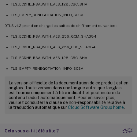
TLS_ECDHE_RSA_WITH_AES_128_CBC_SHA
TLS_EMPTY_RENEGOTIATION_INFO_SCSV
DTLS v1.2 prend en charge les suites de chiffrement suivantes :
TLS_ECDHE_RSA_WITH_AES_256_GCM_SHA384
TLS_ECDHE_RSA_WITH_AES_256_CBC_SHA384
TLS_ECDHE_RSA_WITH_AES_128_CBC_SHA
TLS_EMPTY_RENEGOTIATION_INFO_SCSV
La version officielle de la documentation de ce produit est en
anglais. Toute version dans une langue autre que l’anglais
est fournie uniquement à titre indicatif et peut inclure du
contenu traduit automatiquement. Pour en savoir plus,
veuillez consulter la clause de non-responsabilité relative à
la traduction automatique sur
Cloud Software Group home
.
Cela vous a-t-il été utile ?