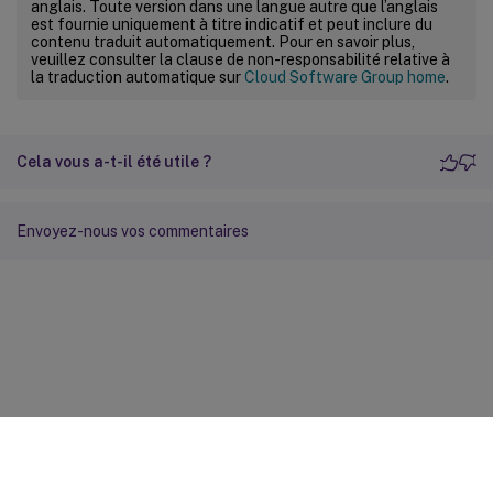
anglais. Toute version dans une langue autre que l’anglais
est fournie uniquement à titre indicatif et peut inclure du
contenu traduit automatiquement. Pour en savoir plus,
veuillez consulter la clause de non-responsabilité relative à
la traduction automatique sur
Cloud Software Group home
.
Cela vous a-t-il été utile ?
Envoyez-nous vos commentaires