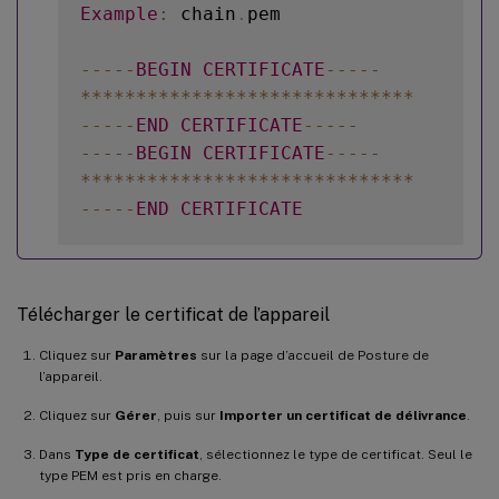
Example
:
 chain
.
pem

--
--
-
BEGIN
CERTIFICATE
--
--
-
**
**
**
**
**
**
**
**
**
**
**
**
**
**
**
--
--
-
END
CERTIFICATE
--
--
-
--
--
-
BEGIN
CERTIFICATE
--
--
-
**
**
**
**
**
**
**
**
**
**
**
**
**
**
**
--
--
-
END
CERTIFICATE
Télécharger le certificat de l’appareil
Cliquez sur
Paramètres
sur la page d’accueil de Posture de
l’appareil.
Cliquez sur
Gérer
, puis sur
Importer un certificat de délivrance
.
Dans
Type de certificat
, sélectionnez le type de certificat. Seul le
type PEM est pris en charge.