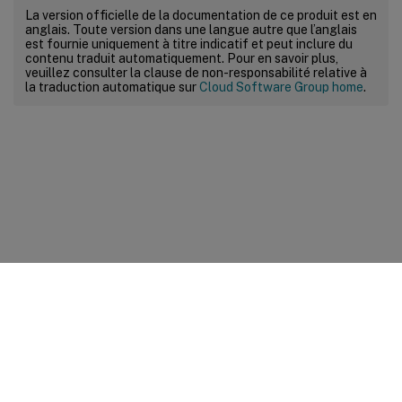
La version officielle de la documentation de ce produit est en
anglais. Toute version dans une langue autre que l’anglais
est fournie uniquement à titre indicatif et peut inclure du
contenu traduit automatiquement. Pour en savoir plus,
veuillez consulter la clause de non-responsabilité relative à
la traduction automatique sur
Cloud Software Group home
.
Commentaires sur le site
Vos préférences de confidentialité
Confidentialité et
conditions légales
Préférences de cookies
docs.cloud.com