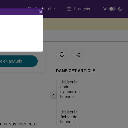
Recherche
Français
×
ez votre avis ici
re en anglais
DANS CET ARTICLE
Utiliser le
code
d’accès de
>
licence
Utiliser le
fichier de
licence
nir vos licences :
téléchargé