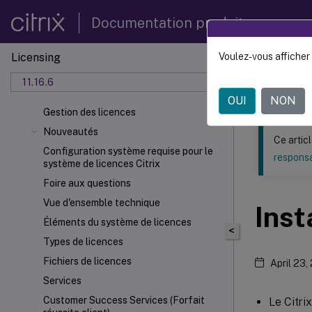
Documentation produit
Licensing
Voulez-vous afficher 
Ce contenu a 
11.16.6
Licenc
OUI
NON
Gestion des licences
Nouveautés
Ce artic
Configuration système requise pour le
responsa
système de licences Citrix
Foire aux questions
Vue d'ensemble technique
Inst
Éléments du système de licences
<
Types de licences
Fichiers de licences
April 23,
Services
Customer Success Services (Forfait
Le Citri