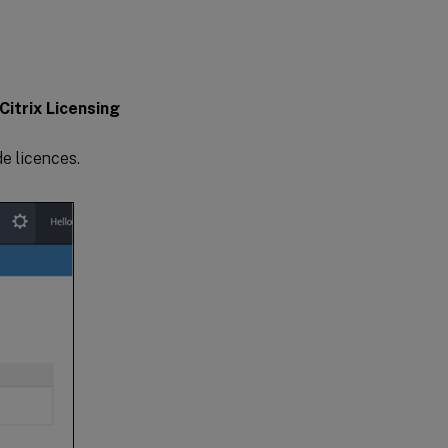
Attribution et
téléchargement
de licences
Citrix Licensing
e licences.