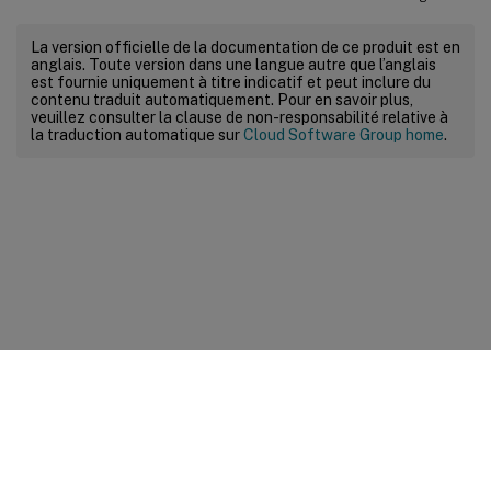
La version officielle de la documentation de ce produit est en
anglais. Toute version dans une langue autre que l’anglais
est fournie uniquement à titre indicatif et peut inclure du
contenu traduit automatiquement. Pour en savoir plus,
veuillez consulter la clause de non-responsabilité relative à
la traduction automatique sur
Cloud Software Group home
.
Commentaires sur le site
Vos préférences de confidentialité
Confidentialité et