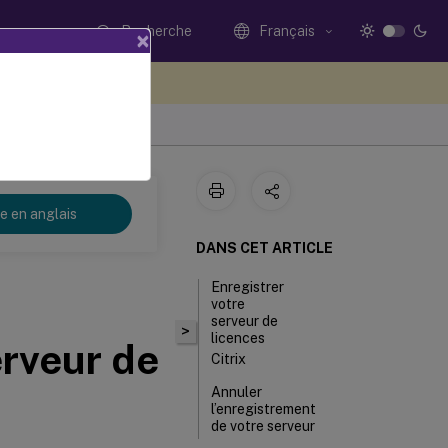
Recherche
Français
×
ez votre avis ici
re en anglais
DANS CET ARTICLE
Enregistrer
votre
serveur de
>
licences
erveur de
Citrix
Annuler
l’enregistrement
de votre serveur
de licences