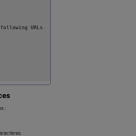
 following URLs
.
ces
s :
aractères.