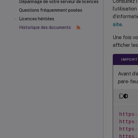
Consultez l
Dépannage de votre serveur de licences
l’utilisatio
Questions fréquemment posées
d’informati
Licences héritées
site
.
Historique des documents
Une fois vo
afficher les
IMPORT
Avant d’e
pare-feu 
https
:
https
:
https
:
https
: