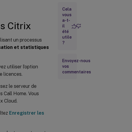
Cela
Informations
supplémentaires
vous
a-t-
s Citrix
il
été
utile
ilisant un processus
?
sation et statistiques
Envoyez-nous
z utiliser l’option
vos
commentaires
e licences.
isez le serveur de
ces Call Home. Vous
ix Cloud.
ultez
Enregistrer les