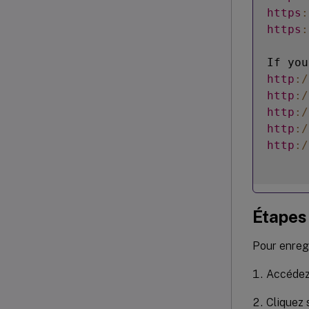
https
:
https
:
If you
http
:
/
http
:
/
http
:
/
http
:
/
http
:
/
Étapes 
Pour enregi
Accéde
Cliquez 