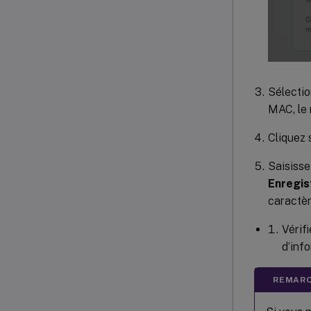
Sélecti
MAC, le 
Cliquez 
Saisisse
Enregis
caractèr
Vérifi
d’inf
REMARQ