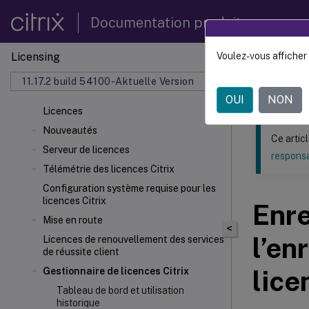
Documentation produit
Licensing
Voulez-vous afficher 
Ce contenu a 
11.17.2 build 54100-Aktuelle Version
Licenc
OUI
NON
Licences
Nouveautés
Ce artic
Serveur de licences
responsa
Télémétrie des licences Citrix
Configuration système requise pour les
licences Citrix
Enre
Mise en route
<
l’en
Licences de renouvellement des services
de réussite client
lice
Gestionnaire de licences Citrix
Tableau de bord et utilisation
historique