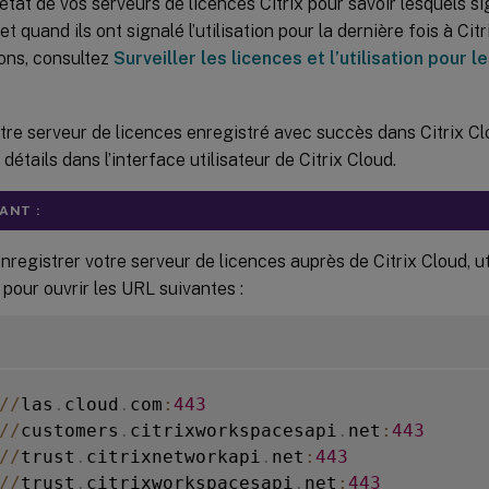
’état de vos serveurs de licences Citrix pour savoir lesquels 
n et quand ils ont signalé l’utilisation pour la dernière fois à Ci
ons, consultez
Surveiller les licences et l’utilisation pour 
tre serveur de licences enregistré avec succès dans Citrix C
 détails dans l’interface utilisateur de Citrix Cloud.
ANT :
nregistrer votre serveur de licences auprès de Citrix Cloud, ut
pour ouvrir les URL suivantes :
/
/
las
.
cloud
.
com
:
443
/
/
customers
.
citrixworkspacesapi
.
net
:
443
/
/
trust
.
citrixnetworkapi
.
net
:
443
/
/
trust
.
citrixworkspacesapi
.
net
:
443