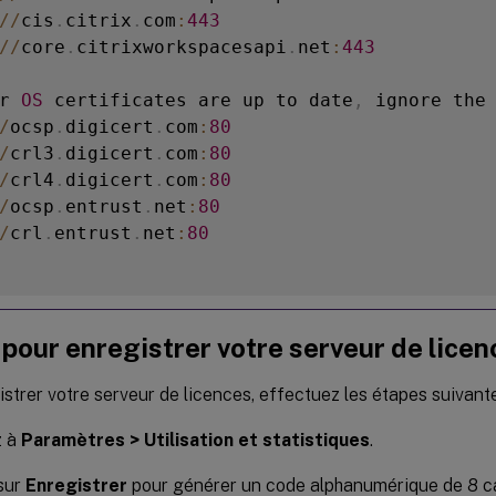
/
/
cis
.
citrix
.
com
:
443
/
/
core
.
citrixworkspacesapi
.
net
:
443
r 
OS
 certificates are up to date
,
 ignore the
/
ocsp
.
digicert
.
com
:
80
/
crl3
.
digicert
.
com
:
80
/
crl4
.
digicert
.
com
:
80
/
ocsp
.
entrust
.
net
:
80
/
crl
.
entrust
.
net
:
80
pour enregistrer votre serveur de licen
strer votre serveur de licences, effectuez les étapes suivante
z à
Paramètres > Utilisation et statistiques
.
sur
Enregistrer
pour générer un code alphanumérique de 8 c