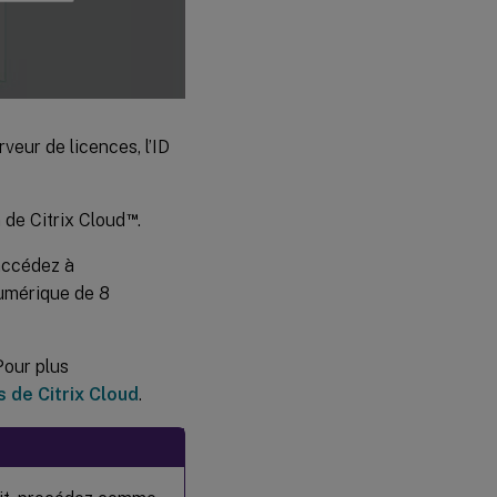
veur de licences, l’ID
™
 de Citrix Cloud
.
 accédez à
numérique de 8
Pour plus
s de Citrix Cloud
.