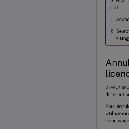
Si vous 
suit :
Accéde
Sélect
> Ong
Annul
licen
Si vous sou
différent o
Pour annule
Utilisatio
le message