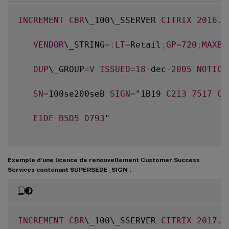
INCREMENT
CBR
\_100\_SSERVER 
CITRIX
2016.1
VENDOR
\_STRING
=
;
LT
=
Retail
;
GP
=
720
;
MAXBW
DUP
\_GROUP
=
V
ISSUED
=
18
-
dec
-
2005
NOTICE
SN
=
100se200seB 
SIGN
=
"1B19 
C213
7517
CC
E1DE
B5D5
D793
"

Exemple d’une licence de renouvellement Customer Success
Services contenant SUPERSEDE_SIGN :
INCREMENT
CBR
\_100\_SSERVER 
CITRIX
2017.1