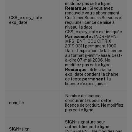
modifiez pas cette ligne.
Remarque :
Si vous avez
renouvelé votre abonnement
CSS_expiry_date
Customer Success Services et
exp_date
reçu une licence de mise à
niveau, la date
CSS_expiry_date est indiquée.
Par exemple :
INCREMENT
MPS_ENT_CCU CITRIX
2019.0311 permanent 1000
Date d’expiration de la licence
au format jj-mmm-aaaa, c’est-
à-dire 07-mai-2006. Ne
modifiez pas cette ligne.
Remarque :
Si le champ
exp_date contient la chaîne
de texte
permanent
, la
licence n’expire jamais.
Nombre de licences
concurrentes pour cette
num_lic
licence de produit. Ne modifiez
pas cette ligne.
SIGN=signature pour
authentifier cette ligne
SIGN=sign
INCREMENT. Ne modifiez pas