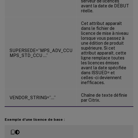
serveur de licences
avant la date de DÉBUT
réelle.
Cet attribut apparaît
dans le fichier de
licence de mise à niveau
lorsque vous passez à
une édition de produit
supérieure. Si cet
SUPERSEDE=”MPS_ADV_CCU
attribut apparaît, cette
MPS_STD_CCU …”
ligne remplace toutes
les licences émises
avant la date spécifiée
dans ISSUED= et
celles-ci deviennent
inefficaces.
Chaîne de texte définie
VENDOR_STRING=”…”
par Citrix.
Exemple d’une licence de base :