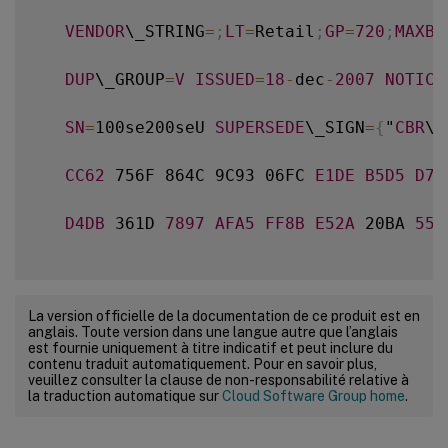
VENDOR
\_STRING
=
;
LT
=
Retail
;
GP
=
720
;
MAXBW
DUP
\_GROUP
=
V
ISSUED
=
18
-
dec
-
2007
NOTICE
SN
=
100se200seU 
SUPERSEDE
\_SIGN
=
{
"
CBR
\_
CC62
 756F 864C 9C93 06FC 
E1DE
B5D5
D79
D4DB
 361D 
7897
AFA5
FF8B
E52A
 20BA 
552
La version officielle de la documentation de ce produit est en
anglais. Toute version dans une langue autre que l’anglais
est fournie uniquement à titre indicatif et peut inclure du
contenu traduit automatiquement. Pour en savoir plus,
veuillez consulter la clause de non-responsabilité relative à
la traduction automatique sur
Cloud Software Group home
.