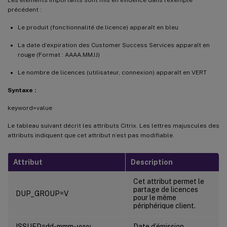
précédent :
Le produit (fonctionnalité de licence) apparaît en bleu
La date d’expiration des Customer Success Services apparaît en
rouge (Format : AAAA.MMJJ)
Le nombre de licences (utilisateur, connexion) apparaît en VERT
Syntaxe :
keyword=value
Le tableau suivant décrit les attributs Citrix. Les lettres majuscules des
attributs indiquent que cet attribut n’est pas modifiable.
Attribut
Description
Cet attribut permet le
partage de licences
DUP_GROUP=V
pour le même
périphérique client.
ISSUED=dd-mmm-yyyy
Date d’émission.