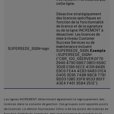
cette ligne.
Désactive stratégiquement
des licences spécifiques en
fonction de la fonctionnalité
de licence et de la signature
ou de la ligne INCREMENT à
désactiver. Les licences de
mise à niveau Customer
Success Services ou de
maintenance incluent
SUPERSEDE_SIGN=sign
SUPERSEDE_SIGN.
Exemple
:
SUPERSEDE_SIGN=
{“CBR_100_SSERVER:0F76
2946 4790 6B67 08E0 65BC
302B E1B6 6ECE 41D6 8AB6
E9C6 FE44 4EB3 9A83 01E4
D405 3E95 74B8 9BC8 7791
BDD3 1385 33F8 9533 95FF
A3E4 F461 35B4 251E”}
Les lignes INCREMENT déterminent également le regroupement des
licences dans la console de gestion. Ces groupes sont appelés pools
de licences. Le démon fournisseur Citrix crée les pools de licences en
fonction d’attributs communs, tels que la licence du produit ou la