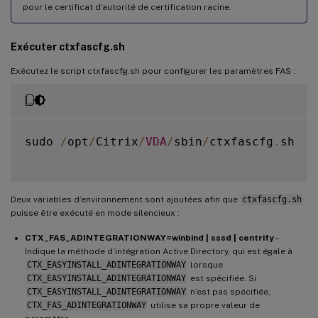
pour le certificat d’autorité de certification racine.
Exécuter ctxfascfg.sh
Exécutez le script ctxfascfg.sh pour configurer les paramètres FAS :
sudo 
/
opt
/
Citrix
/
VDA
/
sbin
/
ctxfascfg
.
sh

Deux variables d’environnement sont ajoutées afin que
ctxfascfg.sh
puisse être exécuté en mode silencieux :
CTX_FAS_ADINTEGRATIONWAY=winbind | sssd | centrify
–
Indique la méthode d’intégration Active Directory, qui est égale à
CTX_EASYINSTALL_ADINTEGRATIONWAY
lorsque
CTX_EASYINSTALL_ADINTEGRATIONWAY
est spécifiée. Si
CTX_EASYINSTALL_ADINTEGRATIONWAY
n’est pas spécifiée,
CTX_FAS_ADINTEGRATIONWAY
utilise sa propre valeur de