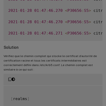
2021
-
01
-
28
01
:
47
:
46.270
<
P30656
:
S5
>
 citri
2021
-
01
-
28
01
:
47
:
46.270
<
P30656
:
S5
>
 citri
2021
-
01
-
28
01
:
47
:
46.271
<
P30656
:
S5
>
 citri
2021
-
01
-
28
01
:
47
:
46.271
<
P30656
:
S5
>
 citri
Solution
2021
-
01
-
28
01
:
47
:
46.271
<
P30656
:
S5
>
 citri
Vérifiez que le chemin complet qui stocke le certificat d’autorité de
certification racine et tous les certificats intermédiaires est
correctement défini dans /etc/krb5.conf. Le chemin complet est
2021
-
01
-
28
01
:
47
:
46.271
<
P30656
:
S5
>
 citri
similaire à ce qui suit :
2021
-
01
-
28
01
:
47
:
48.060
<
P30656
:
S5
>
 citri
[
realms
]