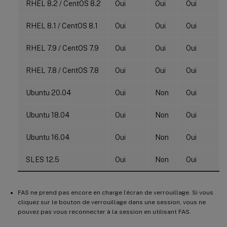
RHEL 8.2 / CentOS 8.2
Oui
Oui
Oui
RHEL 8.1 / CentOS 8.1
Oui
Oui
Oui
RHEL 7.9 / CentOS 7.9
Oui
Oui
Oui
RHEL 7.8 / CentOS 7.8
Oui
Oui
Oui
Ubuntu 20.04
Oui
Non
Oui
Ubuntu 18.04
Oui
Non
Oui
Ubuntu 16.04
Oui
Non
Oui
SLES 12.5
Oui
Non
Oui
FAS ne prend pas encore en charge l’écran de verrouillage. Si vous
cliquez sur le bouton de verrouillage dans une session, vous ne
pouvez pas vous reconnecter à la session en utilisant FAS.