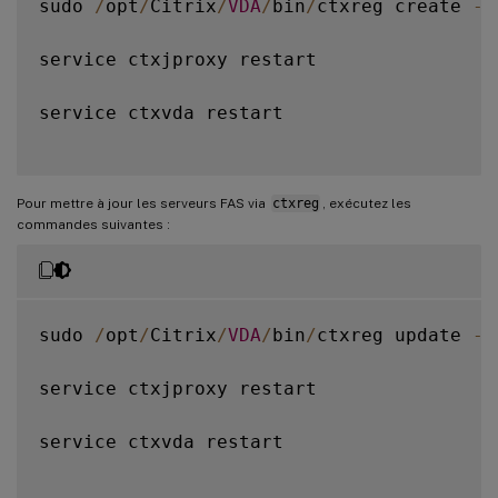
sudo 
/
opt
/
Citrix
/
VDA
/
bin
/
ctxreg create 
-
k
service ctxjproxy restart

service ctxvda restart

Pour mettre à jour les serveurs FAS via
ctxreg
, exécutez les
commandes suivantes :
sudo 
/
opt
/
Citrix
/
VDA
/
bin
/
ctxreg update 
-
k
service ctxjproxy restart

service ctxvda restart
