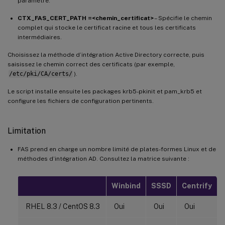
paramètre.
CTX_FAS_CERT_PATH =<chemin_certificat>
– Spécifie le chemin
complet qui stocke le certificat racine et tous les certificats
intermédiaires.
Choisissez la méthode d’intégration Active Directory correcte, puis
saisissez le chemin correct des certificats (par exemple,
/etc/pki/CA/certs/
).
Le script installe ensuite les packages krb5-pkinit et pam_krb5 et
configure les fichiers de configuration pertinents.
Limitation
FAS prend en charge un nombre limité de plates-formes Linux et de
méthodes d’intégration AD. Consultez la matrice suivante :
Winbind
SSSD
Centrify
RHEL 8.3 / CentOS 8.3
Oui
Oui
Oui