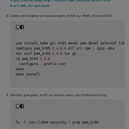
https://centos.pkgs.org/7/centos-x86_64/pam_krb5-2.4.8-
6.el7.x86_64.rpm.html
.
Créez et installez le module pam_krb5 sur RHEL 8/CentOS 8.
yum install make gcc krb5
-
devel pam
-
devel autoconf libtoo
rpm2cpio pam_krb5
-
2.4
.8
-
6
.
el7
.
src
.
rpm 
|
 cpio –div

tar xvzf pam_krb5
-
2.4
.8
.
tar
.
gz

cd pam_krb5
-
2.4
.8
.
/
configure 
--
prefix
=
/
usr

make

make install

Vérifiez que pam_krb5.so existe sous /usr/lib64/security/.
ls 
-
l 
/
usr
/
lib64
/
security 
|
 grep pam_krb5
