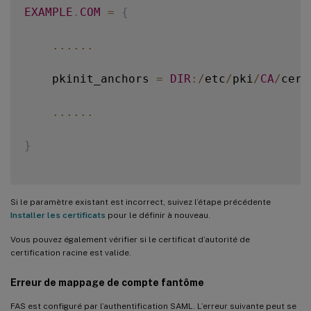
EXAMPLE
.
COM
=
{
...
...
    pkinit_anchors 
=
DIR
:
/
etc
/
pki
/
CA
/
cert
...
...
}
Si le paramètre existant est incorrect, suivez l’étape précédente
Installer les certificats
pour le définir à nouveau.
Vous pouvez également vérifier si le certificat d’autorité de
certification racine est valide.
Erreur de mappage de compte fantôme
FAS est configuré par l’authentification SAML. L’erreur suivante peut se