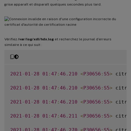
grise apparaît et disparaît quelques secondes plus tard.
Vérifiez
/var/log/xdl/hdx.log
et recherchez le journal d’erreurs
similaire à ce qui suit :
2021
-
01
-
28
01
:
47
:
46.210
<
P30656
:
S5
>
 citri
2021
-
01
-
28
01
:
47
:
46.210
<
P30656
:
S5
>
 citri
2021
-
01
-
28
01
:
47
:
46.210
<
P30656
:
S5
>
 citri
2021
-
01
-
28
01
:
47
:
46.211
<
P30656
:
S5
>
 citri
2021
-
01
-
28
01
:
47
:
46.270
<
P30656
:
S5
>
 citri