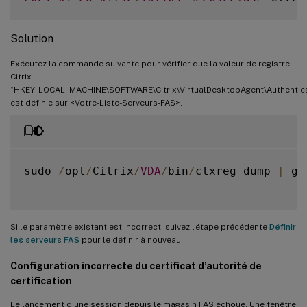
Solution
Exécutez la commande suivante pour vérifier que la valeur de registre
Citrix
“HKEY_LOCAL_MACHINE\SOFTWARE\Citrix\VirtualDesktopAgent\Authenticat
est définie sur <Votre-Liste-Serveurs-FAS>.
sudo 
/
opt
/
Citrix
/
VDA
/
bin
/
ctxreg dump 
|
 gr
Si le paramètre existant est incorrect, suivez l’étape précédente
Définir
les serveurs FAS
pour le définir à nouveau.
Configuration incorrecte du certificat d’autorité de
certification
Le lancement d’une session depuis le magasin FAS échoue. Une fenêtre