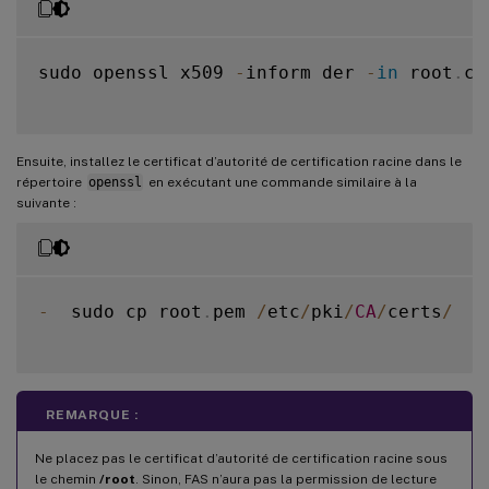
sudo openssl x509 
-
inform der 
-
in
 root
.
ce
Ensuite, installez le certificat d’autorité de certification racine dans le
répertoire
openssl
en exécutant une commande similaire à la
suivante :
-
  sudo cp root
.
pem 
/
etc
/
pki
/
CA
/
certs
/
REMARQUE :
Ne placez pas le certificat d’autorité de certification racine sous
le chemin
/root
. Sinon, FAS n’aura pas la permission de lecture