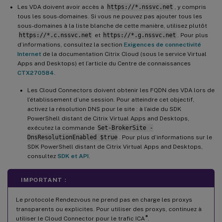
Les VDA doivent avoir accès à
https://*.nssvc.net
, y compris
tous les sous-domaines. Si vous ne pouvez pas ajouter tous les
sous-domaines à la liste blanche de cette manière, utilisez plutôt
https://*.c.nssvc.net
et
https://*.g.nssvc.net
. Pour plus
d’informations, consultez la section
Exigences de connectivité
Internet
de la documentation Citrix Cloud (sous le service Virtual
Apps and Desktops) et l’article du Centre de connaissances
CTX270584
.
Les Cloud Connectors doivent obtenir les FQDN des VDA lors de
l’établissement d’une session. Pour atteindre cet objectif,
activez la résolution DNS pour le site : à l’aide du SDK
PowerShell distant de Citrix Virtual Apps and Desktops,
exécutez la commande
Set-BrokerSite -
DnsResolutionEnabled $true
. Pour plus d’informations sur le
SDK PowerShell distant de Citrix Virtual Apps and Desktops,
consultez
SDK et API
.
IMPORTANT :
Le protocole Rendezvous ne prend pas en charge les proxys
transparents ou explicites. Pour utiliser des proxys, continuez à
®
utiliser le Cloud Connector pour le trafic ICA
.