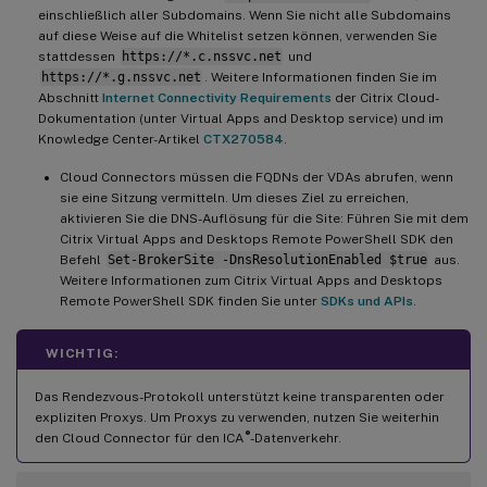
einschließlich aller Subdomains. Wenn Sie nicht alle Subdomains
auf diese Weise auf die Whitelist setzen können, verwenden Sie
stattdessen
https://*.c.nssvc.net
und
https://*.g.nssvc.net
. Weitere Informationen finden Sie im
Abschnitt
Internet Connectivity Requirements
der Citrix Cloud-
Dokumentation (unter Virtual Apps and Desktop service) und im
Knowledge Center-Artikel
CTX270584
.
Cloud Connectors müssen die FQDNs der VDAs abrufen, wenn
sie eine Sitzung vermitteln. Um dieses Ziel zu erreichen,
aktivieren Sie die DNS-Auflösung für die Site: Führen Sie mit dem
Citrix Virtual Apps and Desktops Remote PowerShell SDK den
Befehl
Set-BrokerSite -DnsResolutionEnabled $true
aus.
Weitere Informationen zum Citrix Virtual Apps and Desktops
Remote PowerShell SDK finden Sie unter
SDKs und APIs
.
WICHTIG:
Das Rendezvous-Protokoll unterstützt keine transparenten oder
expliziten Proxys. Um Proxys zu verwenden, nutzen Sie weiterhin
®
den Cloud Connector für den ICA
-Datenverkehr.