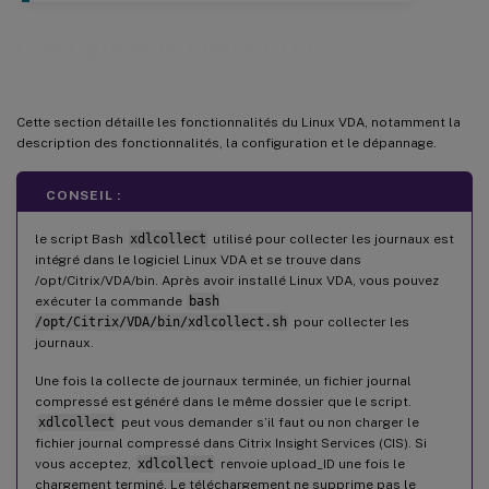
Configurer le Linux VDA
Cette section détaille les fonctionnalités du Linux VDA, notamment la
description des fonctionnalités, la configuration et le dépannage.
CONSEIL :
le script Bash
xdlcollect
utilisé pour collecter les journaux est
intégré dans le logiciel Linux VDA et se trouve dans
/opt/Citrix/VDA/bin. Après avoir installé Linux VDA, vous pouvez
exécuter la commande
bash
/opt/Citrix/VDA/bin/xdlcollect.sh
pour collecter les
journaux.
Une fois la collecte de journaux terminée, un fichier journal
compressé est généré dans le même dossier que le script.
xdlcollect
peut vous demander s’il faut ou non charger le
fichier journal compressé dans Citrix Insight Services (CIS). Si
vous acceptez,
xdlcollect
renvoie upload_ID une fois le
chargement terminé. Le téléchargement ne supprime pas le