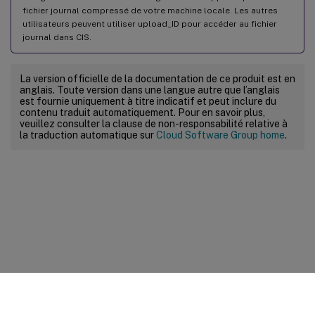
fichier journal compressé de votre machine locale. Les autres
utilisateurs peuvent utiliser upload_ID pour accéder au fichier
journal dans CIS.
La version officielle de la documentation de ce produit est en
anglais. Toute version dans une langue autre que l’anglais
est fournie uniquement à titre indicatif et peut inclure du
contenu traduit automatiquement. Pour en savoir plus,
veuillez consulter la clause de non-responsabilité relative à
la traduction automatique sur
Cloud Software Group home
.