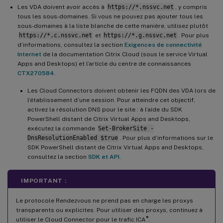
Les VDA doivent avoir accès à
https://*.nssvc.net
, y compris
tous les sous-domaines. Si vous ne pouvez pas ajouter tous les
sous-domaines à la liste blanche de cette manière, utilisez plutôt
https://*.c.nssvc.net
et
https://*.g.nssvc.net
. Pour plus
d’informations, consultez la section
Exigences de connectivité
Internet
de la documentation Citrix Cloud (sous le service Virtual
Apps and Desktops) et l’article du centre de connaissances
CTX270584
.
Les Cloud Connectors doivent obtenir les FQDN des VDA lors de
l’établissement d’une session. Pour atteindre cet objectif,
activez la résolution DNS pour le site : à l’aide du SDK
PowerShell distant de Citrix Virtual Apps and Desktops,
exécutez la commande
Set-BrokerSite -
DnsResolutionEnabled $true
. Pour plus d’informations sur le
SDK PowerShell distant de Citrix Virtual Apps and Desktops,
consultez la section
SDK et API
.
IMPORTANT :
Le protocole Rendezvous ne prend pas en charge les proxys
transparents ou explicites. Pour utiliser des proxys, continuez à
®
utiliser le Cloud Connector pour le trafic ICA
.