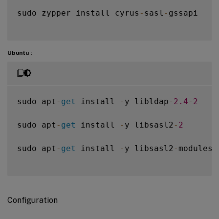
sudo zypper install cyrus
-
sasl
-
gssapi

Ubuntu :
sudo apt
-
get
 install 
-
y libldap
-
2.4
-
2
sudo apt
-
get
 install 
-
y libsasl2
-
2
sudo apt
-
get
 install 
-
y libsasl2
-
modules
-
Configuration