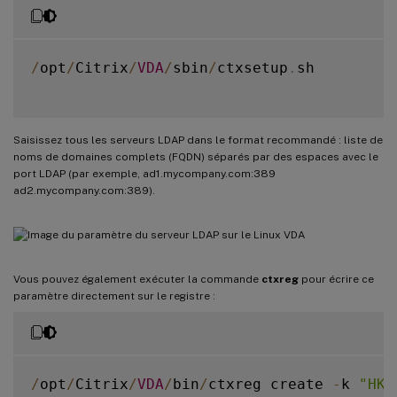
/
opt
/
Citrix
/
VDA
/
sbin
/
ctxsetup
.
sh

Saisissez tous les serveurs LDAP dans le format recommandé : liste de
noms de domaines complets (FQDN) séparés par des espaces avec le
port LDAP (par exemple, ad1.mycompany.com:389
ad2.mycompany.com:389).
Vous pouvez également exécuter la commande
ctxreg
pour écrire ce
paramètre directement sur le registre :
/
opt
/
Citrix
/
VDA
/
bin
/
ctxreg create 
-
k 
"HKL