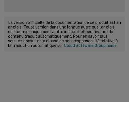
La version officielle de la documentation de ce produit est en
anglais. Toute version dans une langue autre que l’anglais
est fournie uniquement à titre indicatif et peut inclure du
contenu traduit automatiquement. Pour en savoir plus,
veuillez consulter la clause de non-responsabilité relative à
la traduction automatique sur
Cloud Software Group home
.