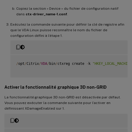
Copiez la section « Device » du fichier de configuration natif
dans
ctx-driver_name-1.conf
.
Exécutez la commande suivante pour définir la clé de registre afin
que le VDA Linux puisse reconnaître le nom du fichier de
configuration défini à l’étape 1.
/
opt
/
Citrix
/
VDA
/
bin
/
ctxreg create 
-
k 
"HKEY_LOCAL_MACHINE
Activer la fonctionnalité graphique 3D non-GRID
La fonctionnalité graphique 3D non-GRID est désactivée par défaut.
Vous pouvez exécuter la commande suivante pour l’activer en
définissant XDamageEnabled sur 1.