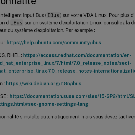
ionnalité
Intelligent Input Bus (
IBus
) sur votre VDA Linux. Pour plus d
ion d’
IBus
sur un système d’exploitation Linux, consultez la
eur du système d’exploitation. Par exemple :
u :
https://help.ubuntu.com/community/ibus
OS, RHEL :
https://access.redhat.com/documentation/en-
d_hat_enterprise_linux/7/html/7.0_release_notes/sect-
at_enterprise_linux-7.0_release_notes-internationalizat
n :
https://wiki.debian.org/I18n/ibus
SE :
https://documentation.suse.com/sles/15-SP2/html/S
ttings.html#sec-gnome-settings-lang
ionnalité s’installe automatiquement, mais vous devez l’active