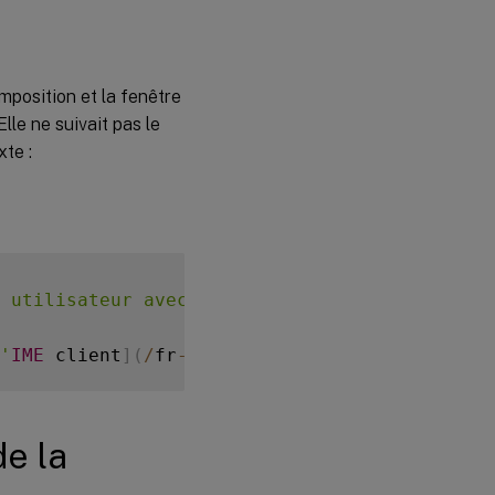
Activer et
désactiver la
fonctionnalité
omposition et la fenêtre
lle ne suivait pas le
xte :
 utilisateur avec l'
IME
 client comme suit 
:
'
IME
 client
]
(
/
fr
-
fr
/
linux
-
virtual
-
delivery
-
a
de la