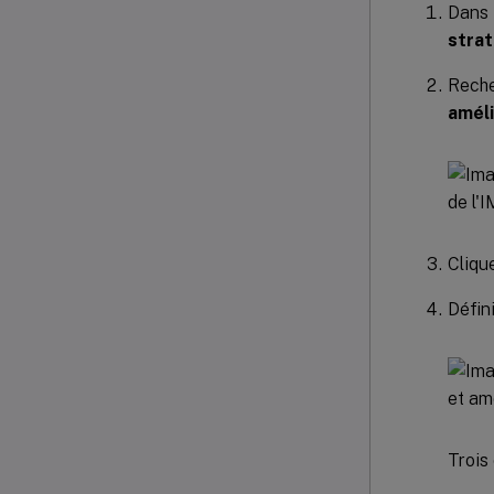
Dans 
stra
Reche
améli
Cliqu
Défini
Trois 