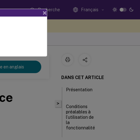
Recherche
Français
×
ez votre avis ici
re en anglais
DANS CET ARTICLE
Présentation
ace
>
Conditions
préalables à
l’utilisation de
la
fonctionnalité