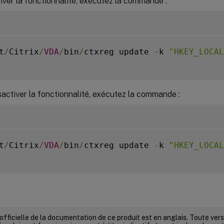
iver la fonctionnalité, exécutez la commande :
t
/
Citrix
/
VDA
/
bin
/
ctxreg update 
-
k 
"HKEY_LOCAL
activer la fonctionnalité, exécutez la commande :
t
/
Citrix
/
VDA
/
bin
/
ctxreg update 
-
k 
"HKEY_LOCAL
 officielle de la documentation de ce produit est en anglais. Toute ve