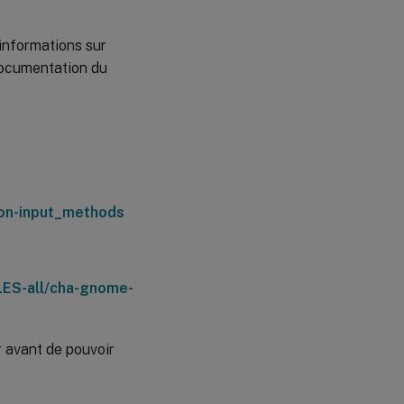
’informations sur
 documentation du
ion-input_methods
LES-all/cha-gnome-
r avant de pouvoir