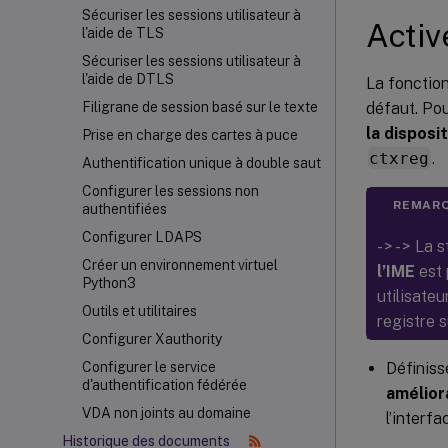
Sécuriser les sessions utilisateur à
Activ
l'aide de TLS
Sécuriser les sessions utilisateur à
l'aide de DTLS
La fonction
défaut. Pou
Filigrane de session basé sur le texte
la disposit
Prise en charge des cartes à puce
ctxreg
.
Authentification unique à double saut
Configurer les sessions non
REMARQ
authentifiées
Configurer LDAPS
- > - > La
Créer un environnement virtuel
l’IME
est 
Python3
utilisate
Outils et utilitaires
registre 
Configurer Xauthority
Définiss
Configurer le service
d'authentification fédérée
amélior
VDA non joints au domaine
l’interfa
Historique des documents