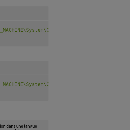
_MACHINE\System\CurrentControlSet\Control\Ci
_MACHINE\System\CurrentControlSet\Control\Ci
rsion dans une langue