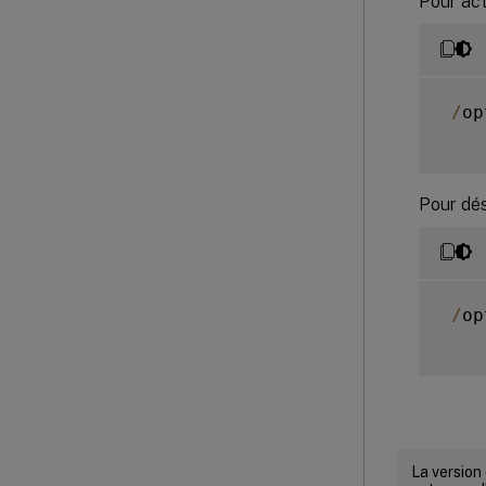
Pour act
/
op
Pour dés
/
op
La version