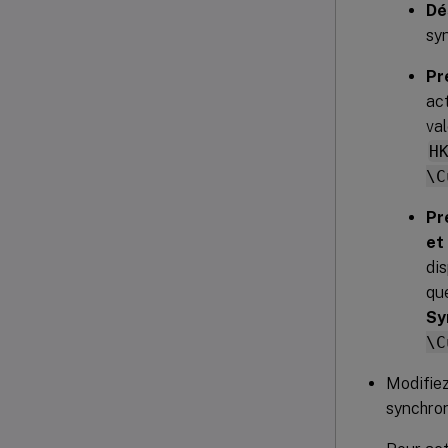
Dé
syn
Pr
act
va
H
\C
Pr
et
dis
qu
Sy
\C
Modifiez 
synchroni