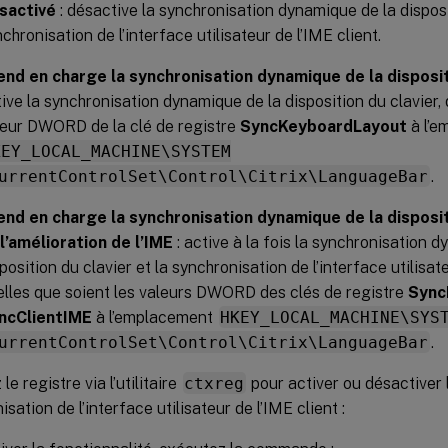
sactivé
: désactive la synchronisation dynamique de la disposit
chronisation de l’interface utilisateur de l’IME client.
end en charge la synchronisation dynamique de la dispositi
ive la synchronisation dynamique de la disposition du clavier, 
leur DWORD de la clé de registre
SyncKeyboardLayout
à l’e
KEY_LOCAL_MACHINE\SYSTEM
urrentControlSet\Control\Citrix\LanguageBar
.
end en charge la synchronisation dynamique de la dispositi
 l’amélioration de l’IME
: active à la fois la synchronisation 
position du clavier et la synchronisation de l’interface utilisate
elles que soient les valeurs DWORD des clés de registre
Sync
ncClientIME
à l’emplacement
HKEY_LOCAL_MACHINE\SYS
urrentControlSet\Control\Citrix\LanguageBar
.
le registre via l’utilitaire
ctxreg
pour activer ou désactiver 
sation de l’interface utilisateur de l’IME client :