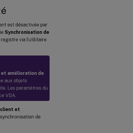
té
ient est désactivée par
gie
Synchronisation de
egistre via l’utilitaire
t et amélioration de
ée aux objets
site. Les paramètres du
 ce VDA.
client et
 synchronisation de