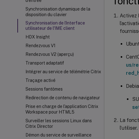
fonct
d'entrée
Synchronisation dynamique de la
disposition du clavier
Activez 
l’activat
Synchronisation de l'interface
utilisateur de l'IME client
fourniss
HDX Insight
Ubunt
Rendezvous V1
Rendezvous V2 (aperçu)
Cent
Transport adaptatif
us/re
Intégrer au service de télémétrie Citrix
red_h
Traçage activé
Debia
Sessions fantômes
Redirection de contenu de navigateur
SU
Prise en charge de l'application Citrix
se
Workspace
pour HTML5
La fonct
Surveiller les sessions Linux dans
Citrix Director
l’utiliser.
Démon du service de surveillance