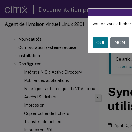
Documentation produit
Agent de livraison virtuel Linux 2201
Voulez-vous afficher 
Ce contenu a 
Agent d
Nouveautés
OUI
NON
Configuration système requise
Installation
Ce artic
Configurer
responsa
Intégrer NIS à Active Directory
Publier des applications
Sync
Mise à jour automatique du VDA Linux
Accès PC distant
<
util
Impression
Copier-coller de fichiers
Transfert de fichiers
April 10,
Impression PDF