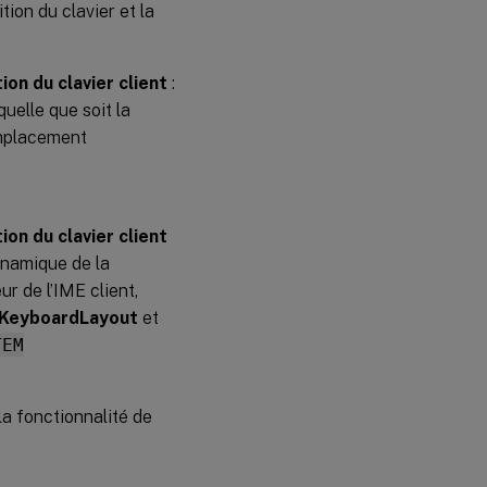
ion du clavier et la
on du clavier client
:
quelle que soit la
mplacement
on du clavier client
dynamique de la
ur de l’IME client,
KeyboardLayout
et
TEM
la fonctionnalité de