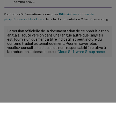
comme prévu.
Pour plus d’informations, consultez
Diffusion en continu de
périphériques cibles Linux
dans la documentation Citrix Provisioning.
La version officielle de la documentation de ce produit est en
anglais. Toute version dans une langue autre que l’anglais
est fournie uniquement à titre indicatif et peut inclure du
contenu traduit automatiquement. Pour en savoir plus,
veuillez consulter la clause de non-responsabilité relative à
la traduction automatique sur
Cloud Software Group home
.