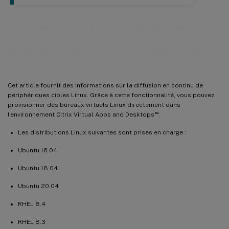
™
Utiliser Citrix Provisioning
pour
créer des machines virtuelles Linux
Cet article fournit des informations sur la diffusion en continu de
périphériques cibles Linux. Grâce à cette fonctionnalité, vous pouvez
provisionner des bureaux virtuels Linux directement dans
™
l’environnement Citrix Virtual Apps and Desktops
.
Les distributions Linux suivantes sont prises en charge :
Ubuntu 16.04
Ubuntu 18.04
Ubuntu 20.04
RHEL 8.4
RHEL 8.3