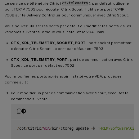
Le service de télémétrie Citrix (
ctxtelemetry
), par défaut, utilise le
port TCP/IP 7503 pour écouter Citrix Scout. Il utilise le port TCP/IP
7502 sur le Delivery Controller pour communiquer avec Citrix Scout.
Vous pouvez utiliser les ports par défaut ou modifier les ports via les
variables suivantes lorsque vous installez le VDA Linux.
CTX_XDL_TELEMETRY_SOCKET_PORT
: port socket permettant
d’écouter Citrix Scout. Le port par défaut est 7503.
CTX_XDL_TELEMETRY_PORT
: port de communication avec Citrix
Scout. Le port par défaut est 7502.
Pour modifier les ports après avoir installé votre VDA, procédez
comme suit :
Pour modifier un port de communication avec Scout, exécutez la
commande suivante.
/
opt
/
Citrix
/
VDA
/
bin
/
ctxreg update 
-
k 
"HKLM\Software\Citr