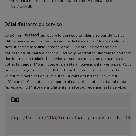
VDA Linux sur Scout et recherchez telemetry-debug.log dans
/var/log/xdl/.
Délai d’attente du service
Le démon
systemd
qui ouvre le port socket démarre par défaut et
utilise peu de ressources. Le service de télémétrie Citrix s’arrête par
défaut et démarre uniquement lorsqu’il existe une demande de
collecte de journaux à partir du Delivery Controller. Une fois la collecte
des journaux terminée, le service attend les nouvelles demandes de
collecte pendant 15 minutes et s’arrête à nouveau s’il n’y en a pas. Vous
pouvez configurer le délai d’attente via la commande suivante. La
valeur minimale est de 10 minutes. Si vous définissez une valeur
inférieure à 10 minutes, la valeur minimale, 10 minutes, est appliquée.
Après avoir défini le délai d’attente, arrêtez et redémarrez le service.
/
opt
/
Citrix
/
VDA
/
bin
/
ctxreg create 
-
k 
"HKL